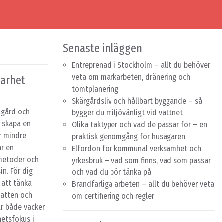
Senaste inläggen
Entreprenad i Stockholm – allt du behöver
veta om markarbeten, dränering och
barhet
tomtplanering
Skärgårdsliv och hållbart byggande – så
dgård och
bygger du miljövänligt vid vattnet
a skapa en
Olika taktyper och vad de passar för – en
r mindre
praktisk genomgång för husägaren
år en
Elfordon för kommunal verksamhet och
 metoder och
yrkesbruk – vad som finns, vad som passar
in. För dig
och vad du bör tänka på
 att tänka
Brandfarliga arbeten – allt du behöver veta
 vatten och
om certifiering och regler
är både vacker
hetsfokus i