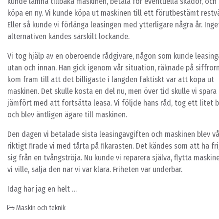
kunde lämna tillbaka maskinen, betala för eventuella skador, och
köpa en ny. Vi kunde köpa ut maskinen till ett förutbestämt restv
Eller så kunde vi förlänga leasingen med ytterligare några år. Inge
alternativen kändes särskilt lockande.
Vi tog hjälp av en oberoende rådgivare, någon som kunde leasing
utan och innan. Han gick igenom vår situation, räknade på siffror
kom fram till att det billigaste i längden faktiskt var att köpa ut
maskinen. Det skulle kosta en del nu, men över tid skulle vi spara
jämfört med att fortsätta leasa. Vi följde hans råd, tog ett litet 
och blev äntligen ägare till maskinen.
Den dagen vi betalade sista leasingavgiften och maskinen blev vå
riktigt firade vi med tårta på fikarasten. Det kändes som att ha fri
sig från en tvångströja. Nu kunde vi reparera själva, flytta maski
vi ville, sälja den när vi var klara. Friheten var underbar.
Idag har jag en helt …
Maskin och teknik