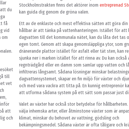
llar
Stockholmstrakten finns det aktörer inom
entreprenad S
 att du
kan guida dig genom de gröna valen.
nga
tt få
Ett av de enklaste och mest effektiva sätten att göra di
ig vid
hållbar är att tänka på vattenhanteringen. Istället för att 
a om
dagvatten till det kommunala nätet, kan du låta det tas 
egen tomt. Genom att skapa genomsläppliga ytor, som gru
onalen.
dränerande plattor istället för asfalt eller tät sten, kan 
sjunka ner i marken istället för att rinna av. Du kan också
regnträdgård eller en damm som samlar upp vatten och lå
besöket
infiltreras långsamt. Sådana lösningar minskar belastning
å till
dagvattensystemet, skapar en fin miljö för växter och djur,
net vet
och med vara vackra att titta på. En kunnig entreprenör ka
och
att utforma sådana system på ett sätt som passar just di
dem,
inför
Valet av växter har också stor betydelse för hållbarheten
på att
välja inhemska arter, eller åtminstone växter som är anpas
nlig och
klimat, minskar du behovet av vattning, gödsling och
bekämpningsmedel. Sådana växter är ofta tåligare och kr