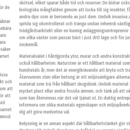
skötsel, vilket sparar både tid och resurser. De bidrar ocks
ör de
biologiska mångfalden genom att locka till sig insekter, f
andra djur som är beroende av just dem. Undvik invasiva 
räknar
sprida sig okontrollerat och tränga undan inhemsk växtlig
nnebära
trädgårdsarkitekt eller en kunnig anläggningsentreprenör 
barn
om vilka växter som passar bäst i just ditt läge och för ju
ara
önskemål.
osäker
arnet
Materialvalet i hårdgjorda ytor, murar och andra konstruk
också hållbarheten. Natursten är ett hållbart material som
hundratals år, men det är energikrävande att bryta och tr
Vissa
Återvunnen sten eller betong är ett miljövänligare alterna
akt och
material som trä från hållbart skogsbruk. Undvik material
 om att
mycket plast eller andra fossila ämnen, och tänk på att v
ör att
som kan återvinnas när det väl tjänat ut. En duktig entre
vid
informera om olika materials egenskaper och miljöpåverka
 barnet
dig att göra medvetna val.
lamod.
Belysning är en annan aspekt där hållbarhetstänket gör sto