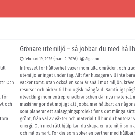
Grönare utemiljö – så jobbar du med håll
februari 19, 2026
(mars 9, 2026)
Algenon
ill
Intresset för hållbarhet växer inom alla områden, och trä
utemiljö är inget undantag. Allt fler husägare vill inte bar
st? Och
vacker tomt, utan också en som är snäll mot miljön, kräve
resurser och bidrar till biologisk mångfald. Samtidigt påg
 för
utveckling inom entreprenadbranschen där nya material,
ivt och
maskiner gör det möjligt att jobba mer hållbart än någons
som planerar ett anläggningsprojekt finns det många sätt
tora
grönt, från val av växter och material till hur du hanterar
energi. Och med rätt hjälp kan du skapa en utemiljö som 
och miljösmart. För dig som söker en partner med hållbar