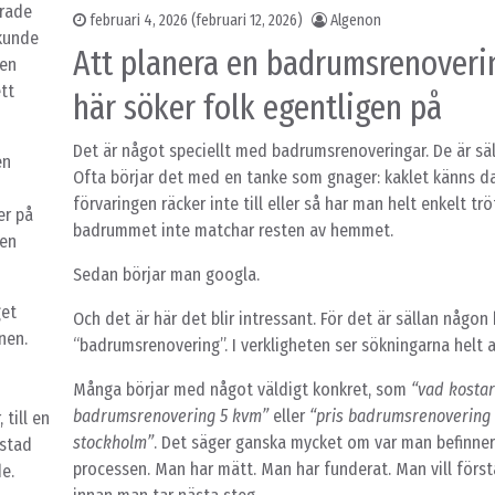
erade
februari 4, 2026
(februari 12, 2026)
Algenon
 kunde
Att planera en badrumsrenoveri
ren
ett
här söker folk egentligen på
Det är något speciellt med badrumsrenoveringar. De är sä
en
Ofta börjar det med en tanke som gnager: kaklet känns da
förvaringen räcker inte till eller så har man helt enkelt tr
er på
badrummet inte matchar resten av hemmet.
men
Sedan börjar man googla.
get
Och det är här det blir intressant. För det är sällan någon
nen.
“badrumsrenovering”. I verkligheten ser sökningarna helt 
Många börjar med något väldigt konkret, som
“vad kostar
badrumsrenovering 5 kvm”
eller
“pris badrumsrenovering 
till en
stockholm”
. Det säger ganska mycket om var man befinner 
kstad
processen. Man har mätt. Man har funderat. Man vill förs
e.