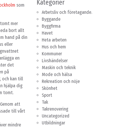
Kategorier
tockholm
som
Arbetsliv och företagande.
Byggande
n tomt mer
Byggfirma
leda bort allt
Havet
om hand på din
Heta arbeten
s eller
Hus och hem
regnvattnet
Kommuner
 anlägga en
Livshändelser
ter det
Maskin och teknik
en på
Mode och hälsa
 och kan till
Rekreation och nöje
n hjälpa dig
Skönhet
n tomt.
Sport
Tak
. Genom att
Takrenovering
sade till vårt
Uncategorized
Utbildningar
äver mindre