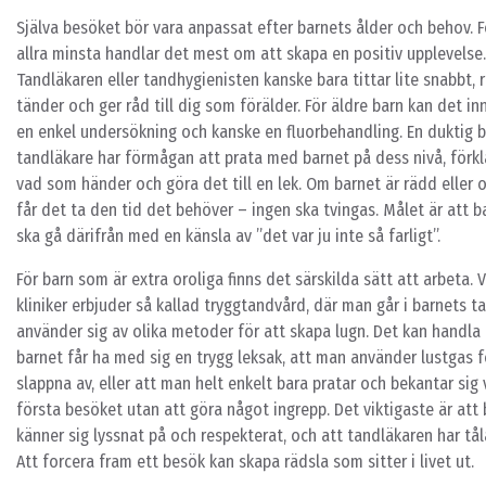
Själva besöket bör vara anpassat efter barnets ålder och behov. F
allra minsta handlar det mest om att skapa en positiv upplevelse.
Tandläkaren eller tandhygienisten kanske bara tittar lite snabbt, 
tänder och ger råd till dig som förälder. För äldre barn kan det i
en enkel undersökning och kanske en fluorbehandling. En duktig 
tandläkare har förmågan att prata med barnet på dess nivå, förkl
vad som händer och göra det till en lek. Om barnet är rädd eller 
får det ta den tid det behöver – ingen ska tvingas. Målet är att b
ska gå därifrån med en känsla av ”det var ju inte så farligt”.
För barn som är extra oroliga finns det särskilda sätt att arbeta. 
kliniker erbjuder så kallad tryggtandvård, där man går i barnets t
använder sig av olika metoder för att skapa lugn. Det kan handla
barnet får ha med sig en trygg leksak, att man använder lustgas f
slappna av, eller att man helt enkelt bara pratar och bekantar sig 
första besöket utan att göra något ingrepp. Det viktigaste är att
känner sig lyssnat på och respekterat, och att tandläkaren har tå
Att forcera fram ett besök kan skapa rädsla som sitter i livet ut.