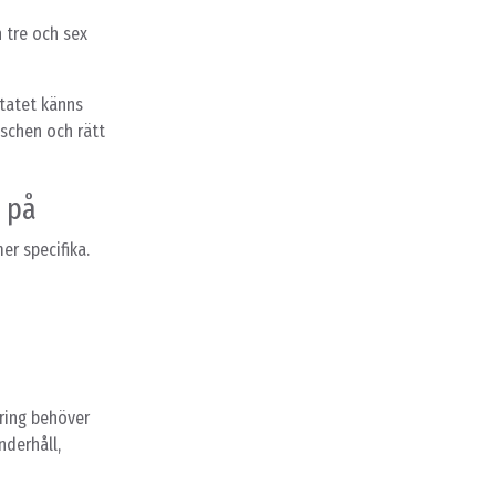
 tre och sex
tatet känns
uschen och rätt
r på
er specifika.
ring behöver
nderhåll,