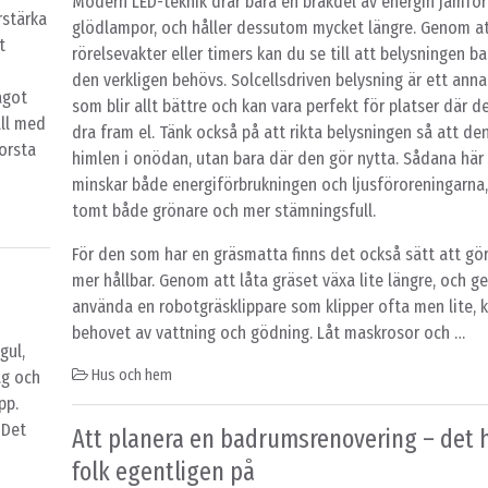
Modern LED-teknik drar bara en bråkdel av energin jämfö
rstärka
glödlampor, och håller dessutom mycket längre. Genom att
t
rörelsevakter eller timers kan du se till att belysningen ba
den verkligen behövs. Solcellsdriven belysning är ett anna
ågot
som blir allt bättre och kan vara perfekt för platser där de
äll med
dra fram el. Tänk också på att rikta belysningen så att den
orsta
himlen i onödan, utan bara där den gör nytta. Sådana här
minskar både energiförbrukningen och ljusföroreningarna,
tomt både grönare och mer stämningsfull.
För den som har en gräsmatta finns det också sätt att gö
mer hållbar. Genom att låta gräset växa lite längre, och 
använda en robotgräsklippare som klipper ofta men lite, 
behovet av vattning och gödning. Låt maskrosor och …
gul,
Hus och hem
ag och
pp.
 Det
Att planera en badrumsrenovering – det 
folk egentligen på