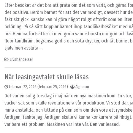
Efter besöket är det bra att prata om det som varit, och gärna fö
det positiva. Beröm barnet för att det var modigt, oavsett hur de
faktiskt gick. Kanske kan ni göra något roligt efteråt som en liten
belöning. På så sätt kopplar barnet ihop tandläkarbesöket med n
bra. Hemma fortsätter ni med goda vanor: borsta morgon och kv
fluor tandkräm, begränsa godis och söta drycker, och låt barnet b
själv men avsluta …
Livshändelser
När leasingavtalet skulle läsas
februari 22, 2026
(februari 25, 2026)
Algenon
Det var en solig torsdag i maj när den nya maskinen kom. En stor, 
vacker sak som skulle revolutionera vår produktion. Vi stod där, j
mina anställda, och tittade på den som om den vore ett rymdske
Äntligen, tänkte jag. Äntligen skulle vi kunna konkurrera på riktigt.
var bara ett problem. Maskinen var inte vår. Den var leasad.