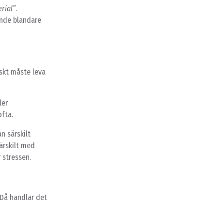
rial”
.
ande blandare
skt måste leva
ler
fta.
n särskilt
särskilt med
r stressen.
 Då handlar det