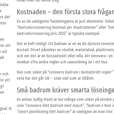
innan man tar nästa steg.
 dolda
Kostnaden – den första stora fråga
e
äst det
En av de vanligaste funderingarna är just ekonomin. Sökn
inte
“badrumsrenovering kostnad per kvadratmeter”
eller
“tot
badrumsrenovering pris 2025”
är typiska exempel.
 en
Det är helt rimligt. Ett badrum är en av de dyraste investe
 om att
bostad. Priset påverkas av storlek, materialval, planlösni
i vid
och om det är en bostadsrätt eller villa. Att renovera i en
alt
innebär ofta andra regler och samordning än i ett hus.
.
Den som söker på
“renovera badrum i bostadsrätt regler”
n och
veta hur det går till – utan vad som är tillåtet.
ör att
igt
Små badrum kräver smarta lösninga
nen
En annan tydlig trend är hur många som söker på mindre yt
som
“renovera litet badrum med dusch”
,
“badrum 4 kvm in
gval. Vi
“smart planlösning litet badrum”
är vanligare än man tror.