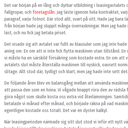
Det var början på en lång och dyrbar utbildning i leasingavtalets
fallgropar, och
företagslån
. Jag läste igenom hela kontraktet, varj
paragraf, varje fotnot. Där stod allt, svart på vitt. Hade jag bara l
från början hade jag sluppit många överraskningar. Men jag hade 
läst, och nu fick jag betala priset.
Det visade sig att avtalet var fullt av klausuler som jag inte hade
aning om. En om att vi inte fick flytta maskinen utan tillstånd. En
vi måste ha en särskild försäkring som kostade extra. En om att v
avtalets slut måste återställa maskinen till nyskick, oavsett norm
slitage. Allt stod där, tydligt och klart, men jag hade inte sett det
De följande åren blev en balansgång mellan att använda maskine
att passa den som en höna. Vi vågade knappt röra den av rädsla f
göra något som skulle kosta oss extra vid återlämningen. Samtid
betalade vi månad efter månad, och började räkna på vad maski
egentligen kostade oss totalt. Det var en dyster kalkyl.
När leasingperioden närmade sig sitt slut stod vi inför ett nytt vä