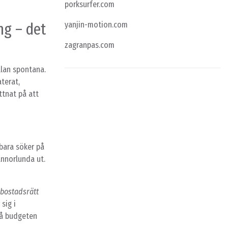
porksurfer.com
ng – det
yanjin-motion.com
zagranpas.com
llan spontana.
terat,
öttnat på att
 bara söker på
annorlunda ut.
bostadsrätt
sig i
tå budgeten