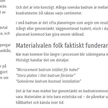
 sen
ärde.
Och det är inte konstigt. Många svenska badrum är mellan
t av
kvadratmeter. Då räknas varje centimeter.
I små badrum är det ofta planeringen som avgör om resul
avtal
trångt eller genomtänkt. Väggmonterad toalett, nisch i d
na, och
placerad kommod kan göra enorm skillnad.
Materialvalen folk faktiskt fundera
 pengar
banklån,
När man kommer lite längre i processen blir sökningarna m
Plötsligt handlar det om detaljer.
r på
“Microcement badrum istället för kakel”
gjort
“Stora plattor i litet badrum fördelar”
nen om
“Golvvärme badrum kostnad installation”
Det är här man märker hur genomtänkt en badrumsrenove
vara. Materialen är inte bara estetiska val – de påverkar u
hållbarhet och känsla över tid.