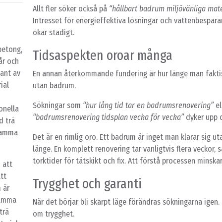
Allt fler söker också på
“hållbart badrum miljövänliga mate
Intresset för energieffektiva lösningar och vattenbespar
ökar stadigt.
betong,
Tidsaspekten oroar många
år och
kant av
En annan återkommande fundering är hur länge man fakti
ial
utan badrum.
Sökningar som
“hur lång tid tar en badrumsrenovering”
el
ionella
“badrumsrenovering tidsplan vecka för vecka”
dyker upp o
d trä
 samma
Det är en rimlig oro. Ett badrum är inget man klarar sig uta
länge. En komplett renovering tar vanligtvis flera veckor, 
torktider för tätskikt och fix. Att förstå processen minska
 att
tt
Trygghet och garanti
 är
 samma
När det börjar bli skarpt läge förändras sökningarna igen.
trä
om trygghet.