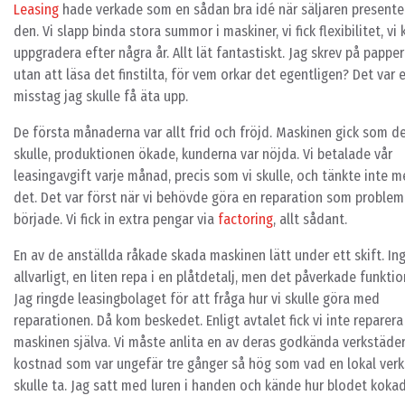
Leasing
hade verkade som en sådan bra idé när säljaren present
den. Vi slapp binda stora summor i maskiner, vi fick flexibilitet, vi
uppgradera efter några år. Allt lät fantastiskt. Jag skrev på pappe
utan att läsa det finstilta, för vem orkar det egentligen? Det var 
misstag jag skulle få äta upp.
De första månaderna var allt frid och fröjd. Maskinen gick som d
skulle, produktionen ökade, kunderna var nöjda. Vi betalade vår
leasingavgift varje månad, precis som vi skulle, och tänkte inte m
det. Det var först när vi behövde göra en reparation som proble
började. Vi fick in extra pengar via
factoring
, allt sådant.
En av de anställda råkade skada maskinen lätt under ett skift. In
allvarligt, en liten repa i en plåtdetalj, men det påverkade funktio
Jag ringde leasingbolaget för att fråga hur vi skulle göra med
reparationen. Då kom beskedet. Enligt avtalet fick vi inte reparera
maskinen själva. Vi måste anlita en av deras godkända verkstäder, 
kostnad som var ungefär tre gånger så hög som vad en lokal ver
skulle ta. Jag satt med luren i handen och kände hur blodet kokad