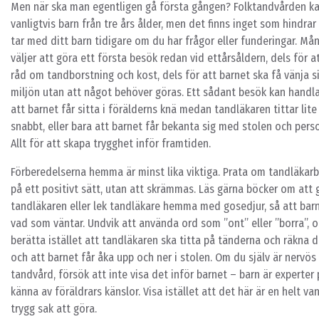
Men när ska man egentligen gå första gången? Folktandvården ka
vanligtvis barn från tre års ålder, men det finns inget som hindrar
tar med ditt barn tidigare om du har frågor eller funderingar. Må
väljer att göra ett första besök redan vid ettårsåldern, dels för a
råd om tandborstning och kost, dels för att barnet ska få vänja s
miljön utan att något behöver göras. Ett sådant besök kan handl
att barnet får sitta i förälderns knä medan tandläkaren tittar lite
snabbt, eller bara att barnet får bekanta sig med stolen och pers
Allt för att skapa trygghet inför framtiden.
Förberedelserna hemma är minst lika viktiga. Prata om tandläkar
på ett positivt sätt, utan att skrämmas. Läs gärna böcker om att g
tandläkaren eller lek tandläkare hemma med gosedjur, så att bar
vad som väntar. Undvik att använda ord som ”ont” eller ”borra”, 
berätta istället att tandläkaren ska titta på tänderna och räkna 
och att barnet får åka upp och ner i stolen. Om du själv är nervös 
tandvård, försök att inte visa det inför barnet – barn är experter 
känna av föräldrars känslor. Visa istället att det här är en helt va
trygg sak att göra.