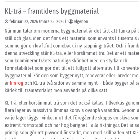
KL-trä – framtidens byggmaterial
februari 22, 2026
(mars 23, 2026)
Algenon
När man talar om moderna byggmaterial är det lätt att tänka på 
stål och glas. Men det finns ett material som använts i tusentals 
som nu gör en kraftfull comeback i ny tappning: träet. Och i fram
denna utveckling står KL-trä, eller korslimmat trä. Det är ett mater
som kombinerar träets naturliga skönhet med en styrka och
formstabilitet som gör det till ett fullgott alternativ till konvent
byggmaterial. För den som bygger nytt, renoverar eller inreder me
är
limfog
och KL-trä två sidor av samma mynt – båda bygger på
kärlek till trämaterialet men används på olika sätt.
KL-trä, eller korslimmat trä som det också kallas, tillverkas genom
flera lager av massivträ limmas korsvis ovanpå varandra. Genom a
varje lager läggs i vinkel mot det föregående skapas en skiva som
extremt formstabil och har hög bärighet i alla riktningar. Det är
princip som gör att plywood är starkt, men med skillnaden att KL-