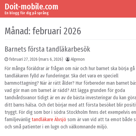
Doit-mobile.com
Skip to content
Main Navigation
En blogg för dig på språng
Månad:
februari 2026
Barnets första tandläkarbesök
februari 27, 2026
(mars 6, 2026)
Algenon
För många föräldrar är frågan om när och hur barnet ska börja gå t
tandläkaren fylld av funderingar. Ska det vara en speciell
barnmottagning? När är rätt ålder? Hur förbereder man barnet bä
vad gör man om barnet är rädd? Att lägga grunden för goda
tandvårdsvanor tidigt är en av de bästa investeringar du kan göra
ditt barns hälsa. Och det börjar med att första besöket blir posit
tryggt. För dig som bor i södra Stockholm finns det exempelvis en
familjevänlig
tandläkare Älvsjö
som är van vid att ta emot både s
och små patienter i en lugn och välkomnande miljö.