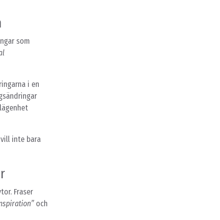
n
ingar som
al
ringarna i en
ngsändringar
 lägenhet
vill inte bara
r
or. Fraser
spiration”
och