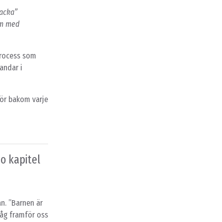
acka”
um med
process som
andar i
För bakom varje
o kapitel
an. ”Barnen är
 såg framför oss