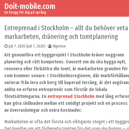
Doit-mobile.com
Skip to content
Main Navigation
En blogg för dig på språng
Entreprenad i Stockholm – allt du behöver vet
markarbeten, dränering och tomtplanering
juli 7, 2026
(juli 7, 2026)
Algenon
Att genomföra ett byggprojekt i Stockholm kräver noggrann
planering och rätt kompetens. Oavsett om du ska bygga nytt,
renovera eller förbättra din tomt, är markarbeten grunden för 
som kommer senare. I Stockholmsregionen, där markförhålla
varierar från lera och berg till kuperad terräng, är det avgöran
anlita en erfaren entreprenör som förstår de lokala
förutsättningarna. En
entreprenad Stockholm
med lång erfare
kan göra skillnaden mellan ett smidigt projekt och en process 
av överraskningar och extra kostnader.
Markarbeten är ofta det första och viktigaste steget i ett byggpr
Det handlar om att förbereda tomten för det som ska byggas – 