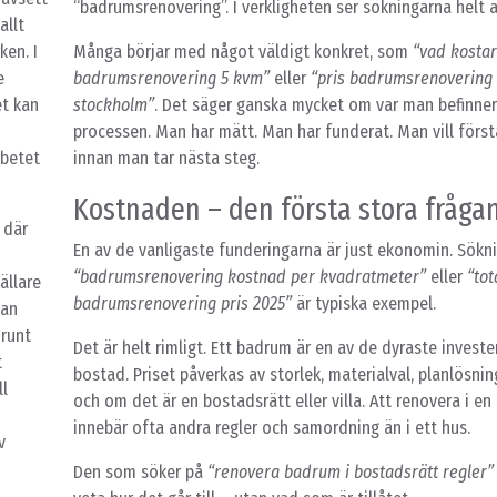
“badrumsrenovering”. I verkligheten ser sökningarna helt 
allt
ken. I
Många börjar med något väldigt konkret, som
“vad kostar
e
badrumsrenovering 5 kvm”
eller
“pris badrumsrenovering 
et kan
stockholm”
. Det säger ganska mycket om var man befinner 
processen. Man har mätt. Man har funderat. Man vill förs
rbetet
innan man tar nästa steg.
Kostnaden – den första stora fråga
 där
En av de vanligaste funderingarna är just ekonomin. Sökn
“badrumsrenovering kostnad per kvadratmeter”
eller
“tot
ällare
badrumsrenovering pris 2025”
är typiska exempel.
man
 runt
Det är helt rimligt. Ett badrum är en av de dyraste investe
t
bostad. Priset påverkas av storlek, materialval, planlösni
ll
och om det är en bostadsrätt eller villa. Att renovera i en
innebär ofta andra regler och samordning än i ett hus.
v
Den som söker på
“renovera badrum i bostadsrätt regler”