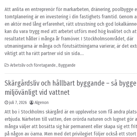
Att anlita en entreprenör för markarbeten, dränering, poolbygge e
tomtplanering är en investering i din fastighets framtid. Genom a
en aktör med lång erfarenhet, rätt utrustning och god lokalkän
kan du vara trygg med att arbetet utförs med hög kvalitet och at
resultatet håller i många år framöver. I Stockholmsområdet, där
utmaningarna är många och förutsättningarna varierar, är det ext
viktigt att ha rätt partner vid sin sida.…
Arbetsliv och företagande.
,
Byggande
Skärgårdsliv och hållbart byggande – så bygge
miljövänligt vid vattnet
juli 7, 2026
Algenon
Att bo i Stockholms skärgård är en upplevelse som få andra plats
erbjuda. Närheten till vatten, den orörda naturen och lugnet gör a
många väljer att bosätta sig här permanent eller skapa sig ett fri
på någon av öarna. Men med det privilegiet följer också ett stort