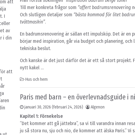
Från första sökningen
“inspiration badrum beige toner”
nom att
Till mer konkreta frågor som
“offert badrumsrenovering n
älja
Och slutligen detaljer som
“bästa kommod för litet badr
. I
tvättmaskin”
.
eller
et av
En badrumsrenovering är sällan ett impulsköp. Det är en 
 i din
börjar med inspiration, går via budget och planering, och l
tekniska beslut.
Och kanske är det just därför det är ett så stort projekt. 
nytt kakel …
ör att
vt
Hus och hem
når
iga
Paris med barn – en överlevnadsguide i ni
faren
januari 30, 2026
(februari 24, 2026)
Algenon
din
Kapitel 1: Förnekelse
”Det kommer att gå jättebra”, sa vi till varandra innan res
ju så stora nu, sju och nio, de kommer att älska Paris.” Vi
a ut