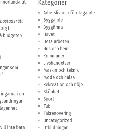
Kategorier
annorlunda ut.
Arbetsliv och företagande.
Byggande
bostadsrätt
Byggfirma
sig i
Havet
tå budgeten
Heta arbeten
Hus och hem
n
Kommuner
Livshändelser
ingar som
Maskin och teknik
al
Mode och hälsa
Rekreation och nöje
Skönhet
ringarna i en
Sport
ngsändringar
Tak
 lägenhet
Takrenovering
Uncategorized
vill inte bara
Utbildningar