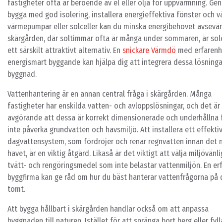
fastigheter ofta är beroende av el eller olja för uppvärmning. Ge
bygga med god isolering, installera energieffektiva fönster och v
värmepumpar eller solceller kan du minska energibehovet avsevärt
skärgården, där soltimmar ofta är många under sommaren, är solc
ett särskilt attraktivt alternativ. En
snickare Värmdö
med erfarenh
energismart byggande kan hjälpa dig att integrera dessa lösningar
byggnad.
Vattenhantering är en annan central fråga i skärgården. Många
fastigheter har enskilda vatten- och avloppslösningar, och det är
avgörande att dessa är korrekt dimensionerade och underhållna f
inte påverka grundvatten och havsmiljö. Att installera ett effekti
dagvattensystem, som fördröjer och renar regnvatten innan det 
havet, är en viktig åtgärd. Likaså är det viktigt att välja miljövänl
tvätt- och rengöringsmedel som inte belastar vattenmiljön. En er
byggfirma kan ge råd om hur du bäst hanterar vattenfrågorna på 
tomt.
Att bygga hållbart i skärgården handlar också om att anpassa
byggnaden till naturen. Istället för att spränga bort berg eller fyll