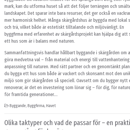
mark, kan du utforma huset så att det följer terrängen och smälte
landskapet. Det sparar inte bara resurser, det ger också en vackra
mer harmonisk helhet. Många skärgårdshus är byggda med lokal 
och trä, vilket både är estetiskt tilltalande och miljövänligt. En
byggfirma med erfarenhet av skärgårdsprojekt kan hjälpa dig att
ett hus som är i balans med naturen.
Sammanfattningsvis handlar hållbart byggande i skärgården om a
göra medvetna val – från material och energi till vattenhantering
anpassning till naturen. Med rätt partner och en genomtänkt plan
du bygga ett hus som både är vackert och skonsamt mot den uni
miljö som gör skärgården så speciell. Oavsett om du bygger nytt e
renoverar, är det en investering som lönar sig – för dig, för natur
för framtida generationer.…
Byggande
,
Byggfirma
,
Havet
Olika taktyper och vad de passar för – en prakt