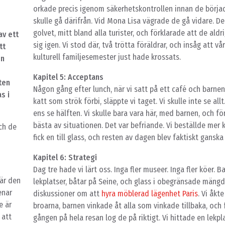
orkade precis igenom säkerhetskontrollen innan de börjad
skulle gå därifrån. Vid Mona Lisa vägrade de gå vidare. De
golvet, mitt bland alla turister, och förklarade att de aldri
av ett
sig igen. Vi stod där, två trötta föräldrar, och insåg att 
tt
kulturell familjesemester just hade krossats.
en
Kapitel 5: Acceptans
ten
Någon gång efter lunch, när vi satt på ett café och barne
s i
katt som strök förbi, släppte vi taget. Vi skulle inte se allt.
ens se hälften. Vi skulle bara vara här, med barnen, och f
bästa av situationen. Det var befriande. Vi beställde mer 
ch de
fick en till glass, och resten av dagen blev faktiskt ganska 
Kapitel 6: Strategi
Dag tre hade vi lärt oss. Inga fler museer. Inga fler köer. Ba
är den
lekplatser, båtar på Seine, och glass i obegränsade mängd
enar
diskussioner om att
hyra möblerad lägenhet Paris
. Vi åkt
e är
broarna, barnen vinkade åt alla som vinkade tillbaka, och 
 att
gången på hela resan log de på riktigt. Vi hittade en lekpl