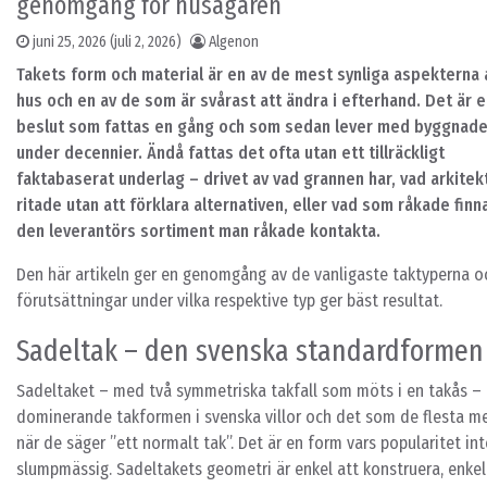
genomgång för husägaren
juni 25, 2026
(juli 2, 2026)
Algenon
Takets form och material är en av de mest synliga aspekterna 
hus och en av de som är svårast att ändra i efterhand. Det är e
beslut som fattas en gång och som sedan lever med byggnad
under decennier. Ändå fattas det ofta utan ett tillräckligt
faktabaserat underlag – drivet av vad grannen har, vad arkitek
ritade utan att förklara alternativen, eller vad som råkade finna
den leverantörs sortiment man råkade kontakta.
Den här artikeln ger en genomgång av de vanligaste taktyperna o
förutsättningar under vilka respektive typ ger bäst resultat.
Sadeltak – den svenska standardformen
Sadeltaket – med två symmetriska takfall som möts i en takås – 
dominerande takformen i svenska villor och det som de flesta m
när de säger ”ett normalt tak”. Det är en form vars popularitet int
slumpmässig. Sadeltakets geometri är enkel att konstruera, enkel