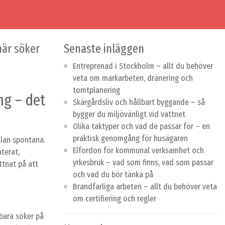
här söker
Senaste inläggen
Entreprenad i Stockholm – allt du behöver
veta om markarbeten, dränering och
tomtplanering
ng – det
Skärgårdsliv och hållbart byggande – så
bygger du miljövänligt vid vattnet
Olika taktyper och vad de passar för – en
praktisk genomgång för husägaren
llan spontana.
Elfordon för kommunal verksamhet och
terat,
yrkesbruk – vad som finns, vad som passar
öttnat på att
och vad du bör tänka på
Brandfarliga arbeten – allt du behöver veta
om certifiering och regler
 bara söker på