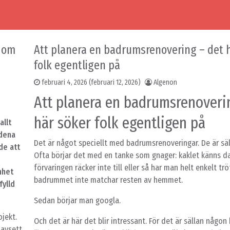
a om
Att planera en badrumsrenovering – det 
folk egentligen på
februari 4, 2026
(februari 12, 2026)
Algenon
Att planera en badrumsrenoveri
här söker folk egentligen på
allt
ndena
Det är något speciellt med badrumsrenoveringar. De är sä
de att
Ofta börjar det med en tanke som gnager: kaklet känns da
förvaringen räcker inte till eller så har man helt enkelt tr
nhet
badrummet inte matchar resten av hemmet.
fylld
Sedan börjar man googla.
ojekt.
Och det är här det blir intressant. För det är sällan någon
oavsett