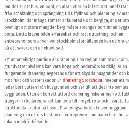
om det är ett hus, en pool, en altan eller en infart. Det innefattar 
från schaktning och sprängning till utfyllnad och planering av mar
Stockholm, där många tomter är kuperade och bergiga, är det int
ovanligt att stora mängder berg måste sprängas bort innan bygg
börja. Detta kräver både erfarenhet och rätt utrustning, och en
entreprenör som är van vid stockholmsförhållanden kan utföra a
på ett säkert och effektivt sätt.
Ett annat viktigt område är dränering. I en region som Stockholm,
grundvattennivåerna kan vara höga och nederbörden riklig, är en
fungerande dränering avgörande för att skydda husgrunder och k
mot fukt och vattenskador. En
dränering Stockholm
innebär att 
leder bort vatten från husgrunden och ser till att det inte samlas
byggnaden. Utan en korrekt utförd dränering riskerar man att fuk
tränger in i källaren, vilket kan leda till mögel, röta och i värsta fa
strukturella skador på huset. Dräneringsarbeten kräver noggrann
planering och utförs bäst av en entreprenör som har erfarenhet a
lokala markförhållanden.