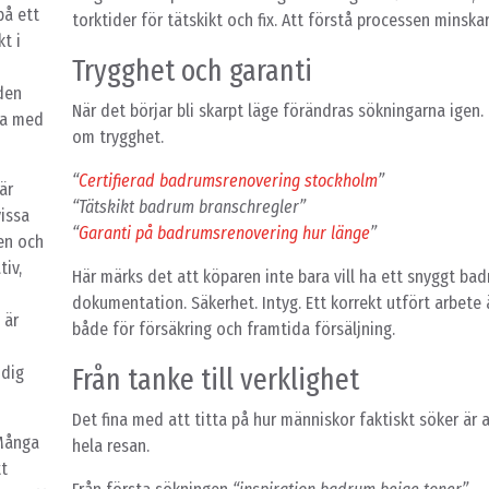
på ett
torktider för tätskikt och fix. Att förstå processen minska
t i
Trygghet och garanti
rden
När det börjar bli skarpt läge förändras sökningarna igen.
ga med
om trygghet.
“
Certifierad badrumsrenovering stockholm
”
är
“Tätskikt badrum branschregler”
vissa
“
Garanti på badrumsrenovering hur länge
”
en och
tiv,
Här märks det att köparen inte bara vill ha ett snyggt badr
dokumentation. Säkerhet. Intyg. Ett korrekt utfört arbete
 är
både för försäkring och framtida försäljning.
Från tanke till verklighet
 dig
Det fina med att titta på hur människor faktiskt söker är 
 Många
hela resan.
tt