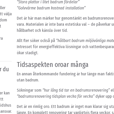
“Stora plattor i litet badrum fördelar”
ller
“Golvvärme badrum kostnad installation”
tt välja
Det är här man märker hur genomtänkt en badrumsrenove
nedom
vara. Materialen är inte bara estetiska val – de påverkar u
t
hållbarhet och känsla över tid.
ra
Allt fler söker också på
“hållbart badrum miljövänliga mate
Intresset för energieffektiva lösningar och vattenbespar
ökar stadigt.
Tidsaspekten oroar många
r du
En annan återkommande fundering är hur länge man fakti
utan badrum.
Sökningar som
“hur lång tid tar en badrumsrenovering”
el
er kan
“badrumsrenovering tidsplan vecka för vecka”
dyker upp o
tt
tidshus
Det är en rimlig oro. Ett badrum är inget man klarar sig uta
 ansvar.
länge. En komplett renovering tar vanligtvis flera veckor, 