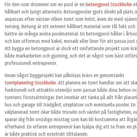
För den som drömmer om en pool är en
betongpool Stockholm
et
hållbart och lyxigt alternativ. Betongpooler gjuts direkt på plats 
anpassas efter nästan vilken tomt som helst, även de med ojämn
terräng. Betong är ett extremt hållbart material som tål fukt och 
bättre än många andra poolmaterial. En betongpool håller i årti
och kan utformas med kakel, mosaik eller liner för att passa just d
Att bygga en betongpool är dock ett omfattande projekt som krä
både markarbeten och gjutning, och det är något som bäst utförs
professionell entreprenör.
Innan något byggprojekt kan påbörjas krävs en genomtänkt
tomtplanering Stockholm
. Att planera en tomt handlar om att sk
funktionell och attraktiv utemiljö som passar både dina behov o
tomtens förutsättningar. Det innebär att tänka på allt från placer
hus och garage till trädgård, uteplatser och eventuella pooler. En
välplanerad tomt ökar både trivseln och värdet på fastigheten, o
sparar dig från onödiga misstag som kan bli kostsamma att åtgär
efterhand. En erfaren entreprenör kan hjälpa dig att ta fram en p
är både praktisk och estetiskt tilltalande.