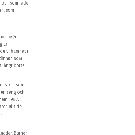
til och somnade
ten, som
anns inga
g är
ade vi hamnat i
rdinnan som
t långt borta.
ika stort som
å en säng och
rhem 1987.
er, allt de
s.
ånader. Barnen