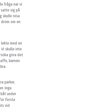
e fråga när vi
 satte sig på
g skulle resa
vår dröm om en
n lekte med en
 Vi skulle inte
örsöka göra det
kaffe, barnen
bra.
ra parker,
er. Inga
e båt under
för första
ats vid