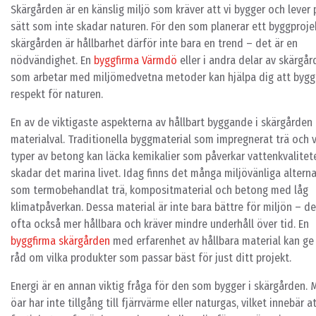
Skärgården är en känslig miljö som kräver att vi bygger och lever 
sätt som inte skadar naturen. För den som planerar ett byggprojek
skärgården är hållbarhet därför inte bara en trend – det är en
nödvändighet. En
byggfirma Värmdö
eller i andra delar av skärgå
som arbetar med miljömedvetna metoder kan hjälpa dig att byg
respekt för naturen.
En av de viktigaste aspekterna av hållbart byggande i skärgården 
materialval. Traditionella byggmaterial som impregnerat trä och 
typer av betong kan läcka kemikalier som påverkar vattenkvalitet
skadar det marina livet. Idag finns det många miljövänliga alterna
som termobehandlat trä, kompositmaterial och betong med låg
klimatpåverkan. Dessa material är inte bara bättre för miljön – de
ofta också mer hållbara och kräver mindre underhåll över tid. En
byggfirma skärgården
med erfarenhet av hållbara material kan ge
råd om vilka produkter som passar bäst för just ditt projekt.
Energi är en annan viktig fråga för den som bygger i skärgården.
öar har inte tillgång till fjärrvärme eller naturgas, vilket innebär a