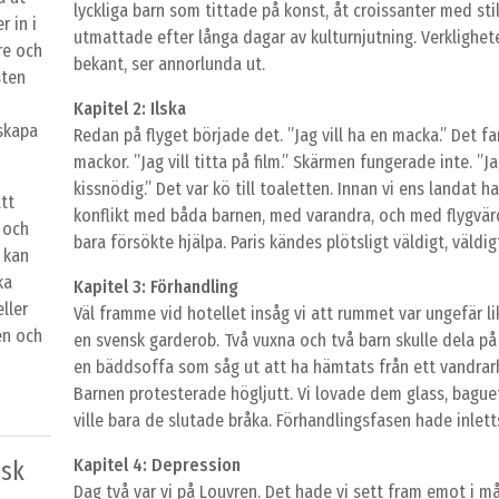
lyckliga barn som tittade på konst, åt croissanter med s
r in i
utmattade efter långa dagar av kulturnjutning. Verklighe
re och
bekant, ser annorlunda ut.
sten
Kapitel 2: Ilska
 skapa
Redan på flyget började det. ”Jag vill ha en macka.” Det f
mackor. ”Jag vill titta på film.” Skärmen fungerade inte. ”Ja
kissnödig.” Det var kö till toaletten. Innan vi ens landat h
tt
konflikt med båda barnen, med varandra, och med flygvä
 och
bara försökte hjälpa. Paris kändes plötsligt väldigt, väldig
 kan
ka
Kapitel 3: Förhandling
ller
Väl framme vid hotellet insåg vi att rummet var ungefär l
en och
en svensk garderob. Två vuxna och två barn skulle dela p
en bäddsoffa som såg ut att ha hämtats från ett vandra
Barnen protesterade högljutt. Vi lovade dem glass, baguett
ville bara de slutade bråka. Förhandlingsfasen hade inlett
Kapitel 4: Depression
isk
Dag två var vi på Louvren. Det hade vi sett fram emot i m