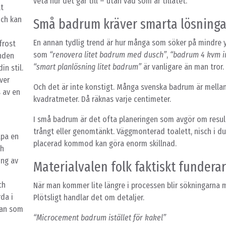
veta hur det går till – utan vad som är tillåtet.
t
och kan
Små badrum kräver smarta lösninga
En annan tydlig trend är hur många som söker på mindre yt
frost
som
“renovera litet badrum med dusch”
,
“badrum 4 kvm in
onden
“smart planlösning litet badrum”
är vanligare än man tror.
in stil.
ver
Och det är inte konstigt. Många svenska badrum är mellan
 av en
kvadratmeter. Då räknas varje centimeter.
I små badrum är det ofta planeringen som avgör om resul
trångt eller genomtänkt. Väggmonterad toalett, nisch i d
apa en
placerad kommod kan göra enorm skillnad.
ch
ing av
Materialvalen folk faktiskt fundera
ch
När man kommer lite längre i processen blir sökningarna m
da i
Plötsligt handlar det om detaljer.
lan som
“Microcement badrum istället för kakel”