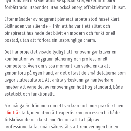
nya fönstren installerades av specialister, vilket inte bara
förbättrade utseendet utan också energieffektiviteten i huset.
Efter månader av noggrant planerat arbete stod huset klart.
Skillnaden var slående – från att ha varit ett slitet och
oinspirerat hus hade det blivit en modern och funktionell
bostad, utan att förlora sin ursprungliga charm.
Det här projektet visade tydligt att renoveringar kräver en
kombination av noggrann planering och professionell
kompetens. Även om vissa moment kan verka enkla att
genomföra på egen hand, är det oftast de små detaljerna som
avgör slutresultatet. Att anlita yrkeskunniga hantverkare
innebar att varje del av renoveringen höll hög standard, både
estetiskt och funktionellt.
För många är drömmen om ett vackrare och mer praktiskt hem
i
limträ
stark, men utan rätt expertis kan processen bli både
tidskrävande och kostsam. Genom att ta hjälp av
professionella fackmän säkerställs att renoveringen blir en