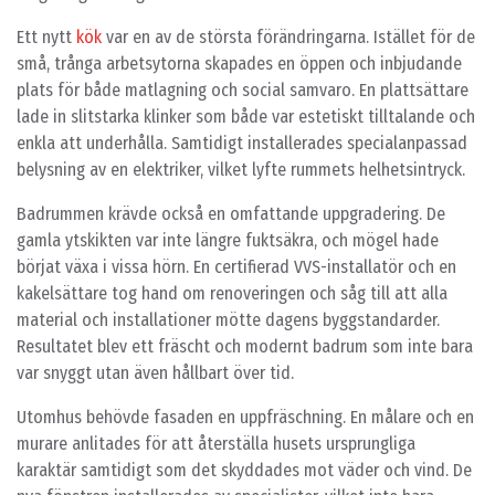
Ett nytt
kök
var en av de största förändringarna. Istället för de
små, trånga arbetsytorna skapades en öppen och inbjudande
plats för både matlagning och social samvaro. En plattsättare
lade in slitstarka klinker som både var estetiskt tilltalande och
enkla att underhålla. Samtidigt installerades specialanpassad
belysning av en elektriker, vilket lyfte rummets helhetsintryck.
Badrummen krävde också en omfattande uppgradering. De
gamla ytskikten var inte längre fuktsäkra, och mögel hade
börjat växa i vissa hörn. En certifierad VVS-installatör och en
kakelsättare tog hand om renoveringen och såg till att alla
material och installationer mötte dagens byggstandarder.
Resultatet blev ett fräscht och modernt badrum som inte bara
var snyggt utan även hållbart över tid.
Utomhus behövde fasaden en uppfräschning. En målare och en
murare anlitades för att återställa husets ursprungliga
karaktär samtidigt som det skyddades mot väder och vind. De