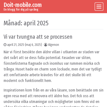
Doit-mobile.com
Skip to content
Main Navigation
En blogg för dig på språng
Månad:
april 2025
Vi var tvungna att se processen
april 21, 2025
(maj 6, 2025)
Algenon
När vi först besökte den äldre villan i utkanten av staden var
det svårt att se dess fulla potential. Fasaden var sliten,
fönsterlisterna flagnade och inomhus var rummen mörka och
trånga. Huset hade en charm som lockade, men det var tydligt
att omfattande arbete krävdes för att det skulle bli ett
modernt och funktionellt hem.
Inspirationen kom från en av våra läsare, som berättade om sin
egen resa med att renovera ett äldre hus. Det fick oss att
undersöka vilka utmaningar och möjligheter som finns vid en