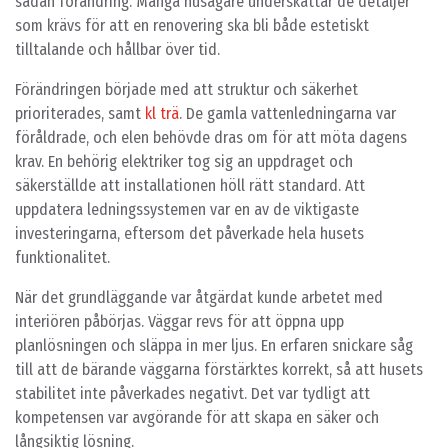
sådan förändring. Många husägare underskattar de detaljer
som krävs för att en renovering ska bli både estetiskt
tilltalande och hållbar över tid.
Förändringen började med att struktur och säkerhet
prioriterades, samt
kl trä
. De gamla vattenledningarna var
föråldrade, och elen behövde dras om för att möta dagens
krav. En behörig elektriker tog sig an uppdraget och
säkerställde att installationen höll rätt standard. Att
uppdatera ledningssystemen var en av de viktigaste
investeringarna, eftersom det påverkade hela husets
funktionalitet.
När det grundläggande var åtgärdat kunde arbetet med
interiören påbörjas. Väggar revs för att öppna upp
planlösningen och släppa in mer ljus. En erfaren snickare såg
till att de bärande väggarna förstärktes korrekt, så att husets
stabilitet inte påverkades negativt. Det var tydligt att
kompetensen var avgörande för att skapa en säker och
långsiktig lösning.