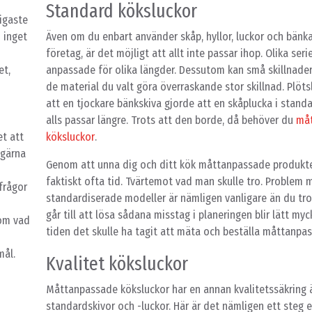
Standard köksluckor
ligaste
 inget
Även om du enbart använder skåp, hyllor, luckor och bän
företag, är det möjligt att allt inte passar ihop. Olika seri
et,
anpassade för olika längder. Dessutom kan små skillnader 
de material du valt göra överraskande stor skillnad. Plöts
att en tjockare bänkskiva gjorde att en skåplucka i standa
alls passar längre. Trots att den borde, då behöver du
måt
et att
köksluckor
.
 gärna
Genom att unna dig och ditt kök måttanpassade produkte
faktiskt ofta tid. Tvärtemot vad man skulle tro. Problem 
sfrågor
standardiserade modeller är nämligen vanligare än du tro
går till att lösa sådana misstag i planeringen blir lätt my
 om vad
tiden det skulle ha tagit att mäta och beställa måttanpas
mål.
Kvalitet köksluckor
Måttanpassade köksluckor har en annan kvalitetssäkring 
standardskivor och -luckor. Här är det nämligen ett steg e