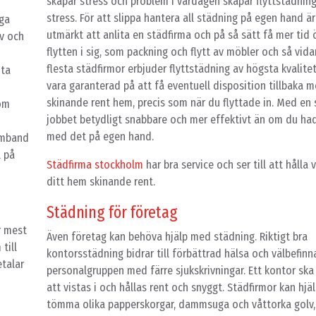
skapar stress och problem i vardagen skapar flyttstädnin
stress. För att slippa hantera all städning på egen hand är
nga
utmärkt att anlita en städfirma och på så sätt få mer tid öv
av och
flytten i sig, som packning och flytt av möbler och så vidar
flesta städfirmor erbjuder flyttstädning av högsta kvalite
ita
vara garanterad på att få eventuell disposition tillbaka m
skinande rent hem, precis som när du flyttade in. Med en 
Kom
jobbet betydligt snabbare och mer effektivt än om du ha
med det på egen hand.
samband
l på
Städfirma stockholm
har bra service och ser till att hålla v
ditt hem skinande rent.
Städning för företag
r mest
Även företag kan behöva hjälp med städning. Riktigt bra
till
kontorsstädning bidrar till förbättrad hälsa och välbefin
etalar
personalgruppen med färre sjukskrivningar. Ett kontor ska 
att vistas i och hållas rent och snyggt. Städfirmor kan hjäl
tömma olika papperskorgar, dammsuga och våttorka golv,