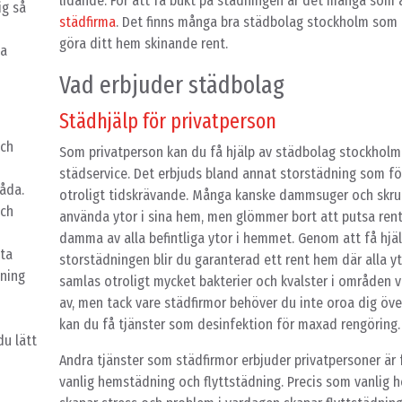
lidande. För att få bukt på städningen är det många som a
ig så
städfirma
. Det finns många bra städbolag stockholm som hj
m
göra ditt hem skinande rent.
ya
Vad erbjuder städbolag
Städhjälp för privatperson
och
Som privatperson kan du få hjälp av städbolag stockhol
städservice. Det erbjuds bland annat storstädning som för
låda.
otroligt tidskrävande. Många kanske dammsuger och skru
och
använda ytor i sina hem, men glömmer bort att putsa ren
damma av alla befintliga ytor i hemmet. Genom att få hj
sta
storstädningen blir du garanterad ett rent hem där alla yt
gning
samlas otroligt mycket bakterier och kvalster i områden v
av, men tack vare städfirmor behöver du inte oroa dig öve
kan du få tjänster som desinfektion för maxad rengöring.
du lätt
Andra tjänster som städfirmor erbjuder privatpersoner är 
vanlig hemstädning och flyttstädning. Precis som vanlig