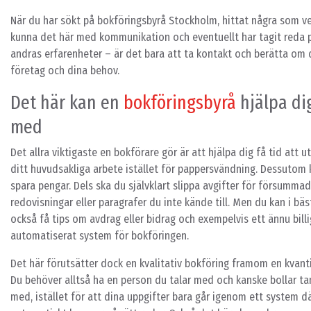
När du har sökt på bokföringsbyrå Stockholm, hittat några som ve
kunna det här med kommunikation och eventuellt har tagit reda 
andras erfarenheter – är det bara att ta kontakt och berätta om 
företag och dina behov.
Det här kan en
bokföringsbyrå
hjälpa di
med
Det allra viktigaste en bokförare gör är att hjälpa dig få tid att u
ditt huvudsakliga arbete istället för pappersvändning. Dessutom
spara pengar. Dels ska du självklart slippa avgifter för försumma
redovisningar eller paragrafer du inte kände till. Men du kan i bäst
också få tips om avdrag eller bidrag och exempelvis ett ännu bill
automatiserat system för bokföringen.
Det här förutsätter dock en kvalitativ bokföring framom en kvanti
Du behöver alltså ha en person du talar med och kanske bollar ta
med, istället för att dina uppgifter bara går igenom ett system dä