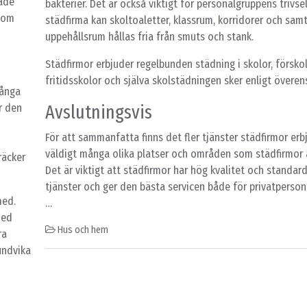
både
bakterier. Det är också viktigt för personalgruppens trivse
 som
städfirma kan skoltoaletter, klassrum, korridorer och samt
uppehållsrum hållas fria från smuts och stank.
Städfirmor erbjuder regelbunden städning i skolor, försko
fritidsskolor och själva skolstädningen sker enligt över
Många
Avslutningsvis
r den
För att sammanfatta finns det fler tjänster städfirmor erb
väldigt många olika platser och områden som städfirmor 
räcker
Det är viktigt att städfirmor har hög kvalitet och standar
tjänster och ger den bästa servicen både för privatperson
med.
…
med
Hus och hem
ra
undvika