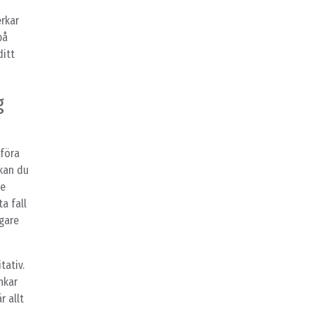
rkar
på
ditt
g
tföra
 kan du
de
a fall
igare
tativ.
nkar
r allt