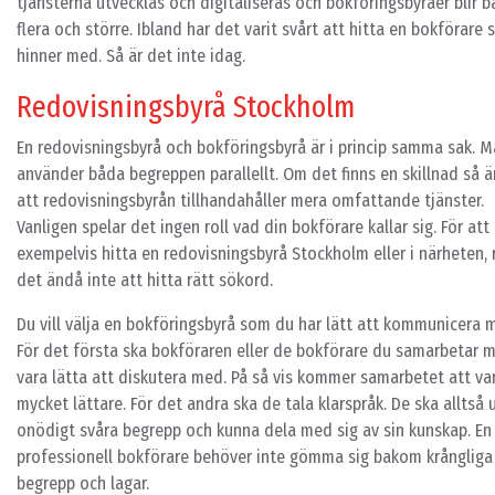
tjänsterna utvecklas och digitaliseras och bokföringsbyråer blir 
flera och större. Ibland har det varit svårt att hitta en bokförare
hinner med. Så är det inte idag.
Redovisningsbyrå Stockholm
En redovisningsbyrå och bokföringsbyrå är i princip samma sak. 
använder båda begreppen parallellt. Om det finns en skillnad så ä
att redovisningsbyrån tillhandahåller mera omfattande tjänster.
Vanligen spelar det ingen roll vad din bokförare kallar sig. För att
exempelvis hitta en redovisningsbyrå Stockholm eller i närheten, 
det ändå inte att hitta rätt sökord.
Du vill välja en bokföringsbyrå som du har lätt att kommunicera 
För det första ska bokföraren eller de bokförare du samarbetar 
vara lätta att diskutera med. På så vis kommer samarbetet att va
mycket lättare. För det andra ska de tala klarspråk. De ska alltså 
onödigt svåra begrepp och kunna dela med sig av sin kunskap. En
professionell bokförare behöver inte gömma sig bakom krångliga
begrepp och lagar.