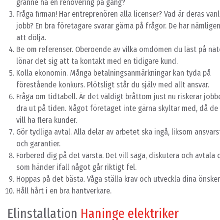
granne ha en renovering på gång?
Fråga firman! Har entreprenören alla licenser? Vad är deras van
jobb? En bra företagare svarar gärna på frågor. De har nämligen
att dölja.
Be om referenser. Oberoende av vilka omdömen du läst på nät
lönar det sig att ta kontakt med en tidigare kund.
Kolla ekonomin. Många betalningsanmärkningar kan tyda på
förestående konkurs. Plötsligt står du själv med allt ansvar.
Fråga om tidtabell. Är det väldigt bråttom just nu riskerar jobb
dra ut på tiden. Något företaget inte gärna skyltar med, då de
vill ha flera kunder.
Gör tydliga avtal. Alla delar av arbetet ska ingå, liksom ansvar
och garantier.
Förbered dig på det värsta. Det vill säga, diskutera och avtala
som händer ifall något går riktigt fel.
Hoppas på det bästa. Våga ställa krav och utveckla dina önske
Håll hårt i en bra hantverkare.
Elinstallation
Haninge elektriker