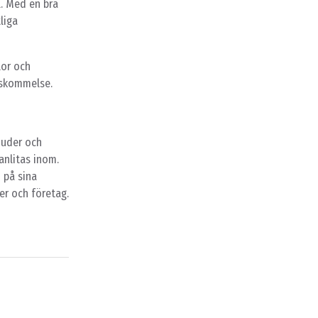
l. Med en bra
liga
lor och
enskommelse.
juder och
anlitas inom.
d på sina
er och företag.