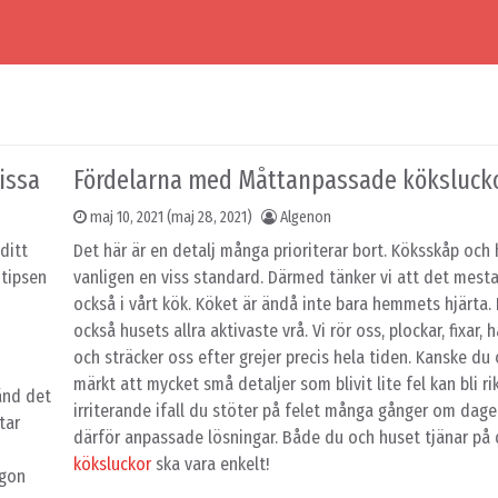
missa
Fördelarna med Måttanpassade köksluck
maj 10, 2021
(maj 28, 2021)
Algenon
ditt
Det här är en detalj många prioriterar bort. Köksskåp och h
 tipsen
vanligen en viss standard. Därmed tänker vi att det mest
också i vårt kök. Köket är ändå inte bara hemmets hjärta
också husets allra aktivaste vrå. Vi rör oss, plockar, fixar, h
och sträcker oss efter grejer precis hela tiden. Kanske du
märkt att mycket små detaljer som blivit lite fel kan bli ri
vänd det
irriterande ifall du stöter på felet många gånger om dage
tar
därför anpassade lösningar. Både du och huset tjänar på 
köksluckor
ska vara enkelt!
ågon