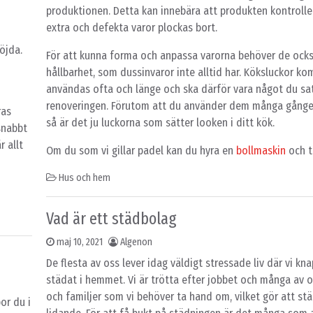
produktionen. Detta kan innebära att produkten kontrolle
u
extra och defekta varor plockas bort.
öjda.
För att kunna forma och anpassa varorna behöver de ocks
hållbarhet, som dussinvaror inte alltid har. Köksluckor k
användas ofta och länge och ska därför vara något du sat
renoveringen. Förutom att du använder dem många gånge
ras
så är det ju luckorna som sätter looken i ditt kök.
snabbt
r allt
Om du som vi gillar padel kan du hyra en
bollmaskin
och t
Hus och hem
Vad är ett städbolag
maj 10, 2021
Algenon
De flesta av oss lever idag väldigt stressade liv där vi kn
städat i hemmet. Vi är trötta efter jobbet och många av o
och familjer som vi behöver ta hand om, vilket gör att stä
or du i