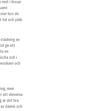
 rent i hissar
 samt
nster hos de
t tid och jobb.
 städning av
tid ge ett
ta en
äscha och i
 besökare och
ning, men
ör att eleverna
g är det bra
la av damm och