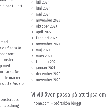
nlitar en
juli 2024
älper till att
juni 2024
maj 2024
november 2023
oktober 2023
april 2022
februari 2022
m med
november 2021
 de flesta är
maj 2021
bbar rent
mars 2021
t fönster och
februari 2021
älp med
januari 2021
or täcks. Det
december 2020
i inte märker
november 2020
r detta. Vidare
Vi vill även passa på att tipsa om
fönsterputs,
liriona.com
– Störtskön blogg!
 hemstädning