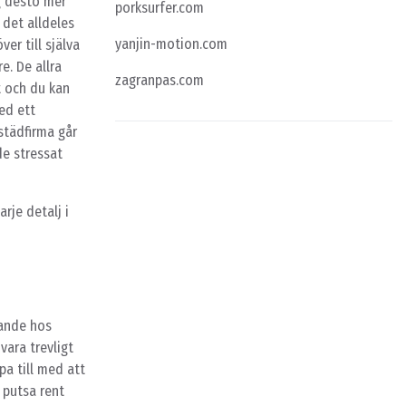
g desto mer
porksurfer.com
 det alldeles
yanjin-motion.com
er till själva
e. De allra
zagranpas.com
t och du kan
ed ett
städfirma går
de stressat
arje detalj i
nande hos
vara trevligt
pa till med att
 putsa rent