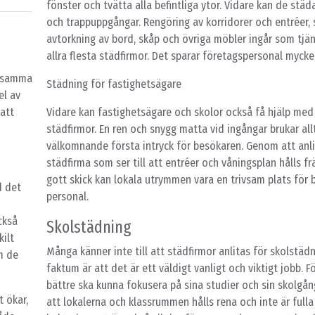
fönster och tvätta alla befintliga ytor. Vidare kan de städa
och trappuppgångar. Rengöring av korridorer och entréer,
avtorkning av bord, skåp och övriga möbler ingår som tjä
allra flesta städfirmor. Det sparar företagspersonal mycke
t samma
Städning för fastighetsägare
el av
 att
Vidare kan fastighetsägare och skolor också få hjälp med
städfirmor. En ren och snygg matta vid ingångar brukar all
välkomnande första intryck för besökaren. Genom att anli
städfirma som ser till att entréer och våningsplan hålls fr
gott skick kan lokala utrymmen vara en trivsam plats för
d det
personal.
ckså
Skolstädning
kilt
Många känner inte till att städfirmor anlitas för skolstäd
m de
faktum är att det är ett väldigt vanligt och viktigt jobb. F
bättre ska kunna fokusera på sina studier och sin skolgån
t ökar,
att lokalerna och klassrummen hålls rena och inte är ful