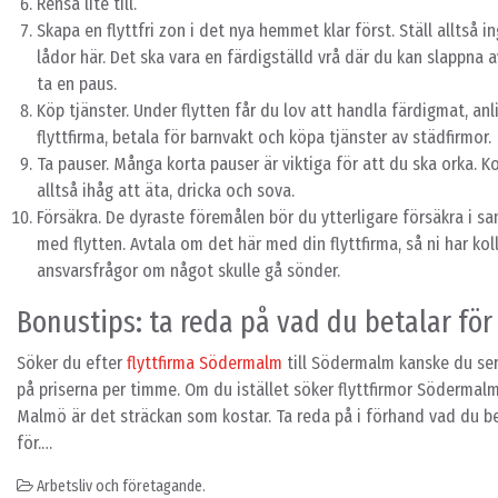
Rensa lite till.
Skapa en flyttfri zon i det nya hemmet klar först. Ställ alltså i
lådor här. Det ska vara en färdigställd vrå där du kan slappna 
ta en paus.
Köp tjänster. Under flytten får du lov att handla färdigmat, anl
flyttfirma, betala för barnvakt och köpa tjänster av städfirmor.
Ta pauser. Många korta pauser är viktiga för att du ska orka. 
alltså ihåg att äta, dricka och sova.
Försäkra. De dyraste föremålen bör du ytterligare försäkra i 
med flytten. Avtala om det här med din flyttfirma, så ni har kol
ansvarsfrågor om något skulle gå sönder.
Bonustips: ta reda på vad du betalar för
Söker du efter
flyttfirma Södermalm
till Södermalm kanske du se
på priserna per timme. Om du istället söker flyttfirmor Södermalm 
Malmö är det sträckan som kostar. Ta reda på i förhand vad du b
för.…
Arbetsliv och företagande.