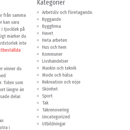
Kategorier
Arbetsliv och företagande.
kar från samma
Byggande
er kan vara
Byggfirma
i tjocklek på
Havet
ligt märker du
Heta arbeten
rdstorlek inte
Hus och hem
tbeställda
Kommuner
Livshändelser
Maskin och teknik
r vinner du
Mode och hälsa
med
Rekreation och nöje
r. Tiden som
Skönhet
cket längre än
Sport
sade delar.
Tak
Takrenovering
Uncategorized
än
Utbildningar
xtra i