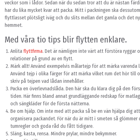
veckor som i lådor. Sedan när du sedan tror att du är nästan färd
har du lika mycket kvar att packa. Mitt i packningen ska dessuto
flyttlasset plötsligt iväg och du slits mellan det gamla och det n
hemmet.
Med våra tio tips blir flytten enklare.
Anlita
flyttfirma
. Det är nämligen inte värt att förstöra ryggar 
relationer på grund av en flytt.
Märk allt! Använd exempelvis målartejp för att märka varenda 
Använd tejp i olika färger för att märka vilket rum det hör till 
skriv på tejpen vad lådan innehåller.
Packa en överlevnadslåda. Den här ska du klara dig på den för
tiden. Här finns bland annat grundläggande redskap för matla
och sängkläder för de första nätterna.
Be om hjälp. Om inte med att packa så be en vän hjälpa dig att
organisera packandet. För när du är mitt i smeten så glömmer 
tumregler och goda råd du fått tidigare.
Släng, kasta, rensa. Mindre prylar, mindre bekymmer.