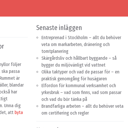
Senaste inläggen
Entreprenad i Stockholm – allt du behöver
veta om markarbeten, dränering och
or
tomtplanering
Skärgårdsliv och hållbart byggande – så
yllor följer
bygger du miljövänligt vid vattnet
a ska passa
Olika taktyper och vad de passar för – en
. Rummet är
praktisk genomgång för husägaren
äller, blandar
Elfordon för kommunal verksamhet och
 också har
yrkesbruk – vad som finns, vad som passar
ktigt
och vad du bör tänka på
n. Unna dig
Brandfarliga arbeten – allt du behöver veta
det, att
byta
om certifiering och regler