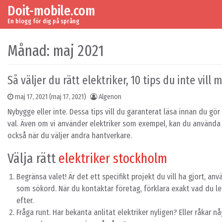
Doit-mobile.com
Skip to content
Main Navigation
En blogg för dig på språng
Månad:
maj 2021
Så väljer du rätt elektriker, 10 tips du inte vill 
maj 17, 2021
(maj 17, 2021)
Algenon
Nybygge eller inte. Dessa tips vill du garanterat läsa innan du gör 
val. Även om vi använder elektriker som exempel, kan du använda
också när du väljer andra hantverkare.
Välja rätt
elektriker stockholm
Begränsa valet! Är det ett specifikt projekt du vill ha gjort, an
som sökord. När du kontaktar företag, förklara exakt vad du le
efter.
Fråga runt. Har bekanta anlitat elektriker nyligen? Eller råkar n