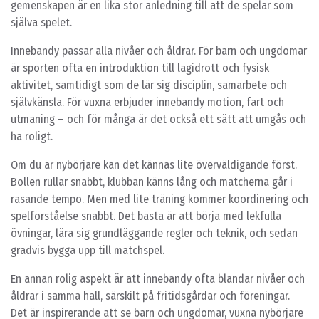
gemenskapen är en lika stor anledning till att de spelar som
själva spelet.
Innebandy passar alla nivåer och åldrar. För barn och ungdomar
är sporten ofta en introduktion till lagidrott och fysisk
aktivitet, samtidigt som de lär sig disciplin, samarbete och
självkänsla. För vuxna erbjuder innebandy motion, fart och
utmaning – och för många är det också ett sätt att umgås och
ha roligt.
Om du är nybörjare kan det kännas lite överväldigande först.
Bollen rullar snabbt, klubban känns lång och matcherna går i
rasande tempo. Men med lite träning kommer koordinering och
spelförståelse snabbt. Det bästa är att börja med lekfulla
övningar, lära sig grundläggande regler och teknik, och sedan
gradvis bygga upp till matchspel.
En annan rolig aspekt är att innebandy ofta blandar nivåer och
åldrar i samma hall, särskilt på fritidsgårdar och föreningar.
Det är inspirerande att se barn och ungdomar, vuxna nybörjare