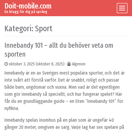
Doit-mobile.com
Skip to content
Main Navigation
En blogg för dig på språng
Kategori:
Sport
Innebandy 101 – allt du behöver veta om
sporten
oktober 3, 2025
(oktober 8, 2025)
Algenon
Innebandy är en av Sveriges mest populära sporter, och det är
inte svårt att förstå varför. Det är snabbt, roligt och passar
både barn, ungdomar och vuxna. Men vad är det egentligen
som gör innebandy så speciellt, och hur fungerar spelet? Här
får du en grundläggande guide – en liten “Innebandy 101” för
nyfikna.
Innebandy spelas inomhus på en plan som är ungefär 40
gånger 20 meter, omgiven av sarg. Varje lag har sex spelare på