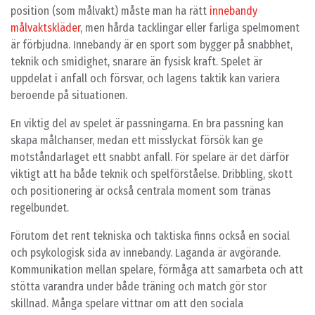
position (som målvakt) måste man ha rätt
innebandy
målvaktskläder
, men hårda tacklingar eller farliga spelmoment
är förbjudna. Innebandy är en sport som bygger på snabbhet,
teknik och smidighet, snarare än fysisk kraft. Spelet är
uppdelat i anfall och försvar, och lagens taktik kan variera
beroende på situationen.
En viktig del av spelet är passningarna. En bra passning kan
skapa målchanser, medan ett misslyckat försök kan ge
motståndarlaget ett snabbt anfall. För spelare är det därför
viktigt att ha både teknik och spelförståelse. Dribbling, skott
och positionering är också centrala moment som tränas
regelbundet.
Förutom det rent tekniska och taktiska finns också en social
och psykologisk sida av innebandy. Laganda är avgörande.
Kommunikation mellan spelare, förmåga att samarbeta och att
stötta varandra under både träning och match gör stor
skillnad. Många spelare vittnar om att den sociala