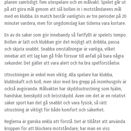
planen samtidigt: fem utespelare och en målvakt. Spelet går ut
på att göra mål genom att slå bollen in i motståndarens mål
med en klubba. En match består vanligtvis av tre perioder på 20
minuter vardera, men för ungdomslag kan tiderna vara kortare.
En av de saker som gör innebandy så fartfyllt är spelets tempo.
Bollen är lätt och klubban gör det möjligt att dribbla, passa
och skjuta snabbt. Snabba omställningar är vanliga, vilket
innebär att ett lag kan gå från försvar till anfall på bara några
sekunder. Det gäller att vara alert och ha bra spelförståelse.
Utrustningen är enkel men viktig. Alla spelare har klubba,
klubbskaft och boll, men skor med bra grepp på inomhusgolv är
också avgörande. Målvakter har skyddsutrustning som hjälm,
handskar, benskydd och bröstskydd. Även om det är en relativt
säker sport kan det gå snabbt och vara fysisk, så rätt
utrustning är viktigt för både komfort och säkerhet.
Reglerna är ganska enkla att förstå. Det är tillåtet att använda
kroppen för att blockera motståndare, har man en viss