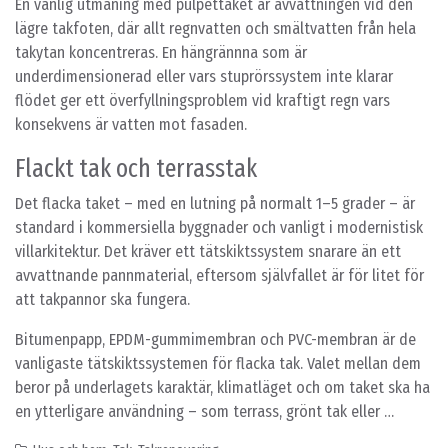
En vanlig utmaning med pulpettaket är avvattningen vid den
lägre takfoten, där allt regnvatten och smältvatten från hela
takytan koncentreras. En hängrännna som är
underdimensionerad eller vars stuprörssystem inte klarar
flödet ger ett överfyllningsproblem vid kraftigt regn vars
konsekvens är vatten mot fasaden.
Flackt tak och terrasstak
Det flacka taket – med en lutning på normalt 1–5 grader – är
standard i kommersiella byggnader och vanligt i modernistisk
villarkitektur. Det kräver ett tätskiktssystem snarare än ett
avvattnande pannmaterial, eftersom självfallet är för litet för
att takpannor ska fungera.
Bitumenpapp, EPDM-gummimembran och PVC-membran är de
vanligaste tätskiktssystemen för flacka tak. Valet mellan dem
beror på underlagets karaktär, klimatläget och om taket ska ha
en ytterligare användning – som terrass, grönt tak eller …