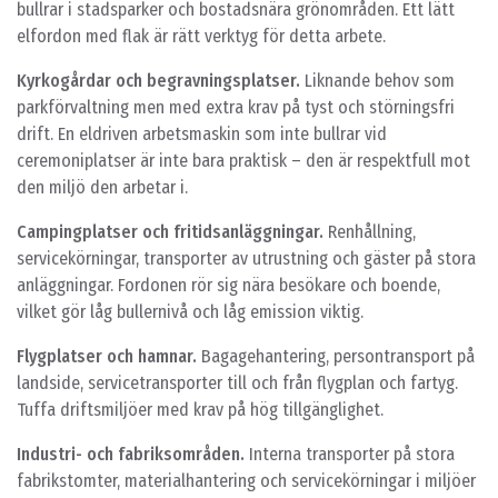
bullrar i stadsparker och bostadsnära grönområden. Ett lätt
elfordon med flak är rätt verktyg för detta arbete.
Kyrkogårdar och begravningsplatser.
Liknande behov som
parkförvaltning men med extra krav på tyst och störningsfri
drift. En eldriven arbetsmaskin som inte bullrar vid
ceremoniplatser är inte bara praktisk – den är respektfull mot
den miljö den arbetar i.
Campingplatser och fritidsanläggningar.
Renhållning,
servicekörningar, transporter av utrustning och gäster på stora
anläggningar. Fordonen rör sig nära besökare och boende,
vilket gör låg bullernivå och låg emission viktig.
Flygplatser och hamnar.
Bagagehantering, persontransport på
landside, servicetransporter till och från flygplan och fartyg.
Tuffa driftsmiljöer med krav på hög tillgänglighet.
Industri- och fabriksområden.
Interna transporter på stora
fabrikstomter, materialhantering och servicekörningar i miljöer