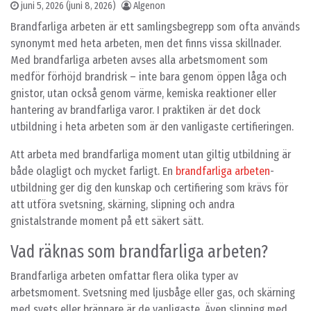
juni 5, 2026
(juni 8, 2026)
Algenon
Brandfarliga arbeten är ett samlingsbegrepp som ofta används
synonymt med heta arbeten, men det finns vissa skillnader.
Med brandfarliga arbeten avses alla arbetsmoment som
medför förhöjd brandrisk – inte bara genom öppen låga och
gnistor, utan också genom värme, kemiska reaktioner eller
hantering av brandfarliga varor. I praktiken är det dock
utbildning i heta arbeten som är den vanligaste certifieringen.
Att arbeta med brandfarliga moment utan giltig utbildning är
både olagligt och mycket farligt. En
brandfarliga arbeten
-
utbildning ger dig den kunskap och certifiering som krävs för
att utföra svetsning, skärning, slipning och andra
gnistalstrande moment på ett säkert sätt.
Vad räknas som brandfarliga arbeten?
Brandfarliga arbeten omfattar flera olika typer av
arbetsmoment. Svetsning med ljusbåge eller gas, och skärning
med svets eller brännare är de vanligaste. Även slipning med