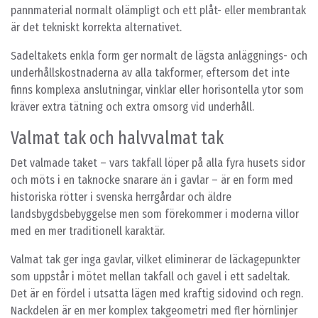
pannmaterial normalt olämpligt och ett plåt- eller membrantak
är det tekniskt korrekta alternativet.
Sadeltakets enkla form ger normalt de lägsta anläggnings- och
underhållskostnaderna av alla takformer, eftersom det inte
finns komplexa anslutningar, vinklar eller horisontella ytor som
kräver extra tätning och extra omsorg vid underhåll.
Valmat tak och halvvalmat tak
Det valmade taket – vars takfall löper på alla fyra husets sidor
och möts i en taknocke snarare än i gavlar – är en form med
historiska rötter i svenska herrgårdar och äldre
landsbygdsbebyggelse men som förekommer i moderna villor
med en mer traditionell karaktär.
Valmat tak ger inga gavlar, vilket eliminerar de läckagepunkter
som uppstår i mötet mellan takfall och gavel i ett sadeltak.
Det är en fördel i utsatta lägen med kraftig sidovind och regn.
Nackdelen är en mer komplex takgeometri med fler hörnlinjer