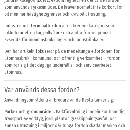
juridisk kategori (L6e/L7e) som reglerar en del av de fordon
som används i yrkesmiljöer. De kräver normalt inte körkort för
bil men har hastighetsgränser och krav på utrustning.
Industri- och terminalfordon
är en bredare kategori som
inkluderar eltruckar, pallyftare och andra fordon primärt
avsedda för inomhusbruk i lager och industrilokaler.
Den här artikeln fokuserar på de medeltunga elfordonen för
utomhusbruk i kommunal och offentlig verksamhet – fordon
som rör sig i det dagliga underhålls- och servicearbetet
utomhus.
Var används dessa fordon?
Användningsområdena är bredare än de flesta tänker sig.
Parker och grönområden.
Parkförvaltning innebär kontinuerlig
transport av verktyg, jord, plantor, gräsklippningsavfall och
annan utrustning i miljöer där tunga fordon skadar marken och