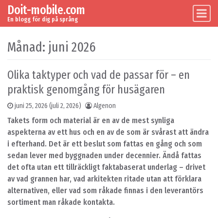
Doit-mobile.com
Skip to content
Main Navigation
En blogg för dig på språng
Månad:
juni 2026
Olika taktyper och vad de passar för – en
praktisk genomgång för husägaren
juni 25, 2026
(juli 2, 2026)
Algenon
Takets form och material är en av de mest synliga
aspekterna av ett hus och en av de som är svårast att ändra
i efterhand. Det är ett beslut som fattas en gång och som
sedan lever med byggnaden under decennier. Ändå fattas
det ofta utan ett tillräckligt faktabaserat underlag – drivet
av vad grannen har, vad arkitekten ritade utan att förklara
alternativen, eller vad som råkade finnas i den leverantörs
sortiment man råkade kontakta.