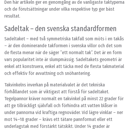
Den här artikeln ger en genomgång av de vanligaste taktyperna
och de förutsättningar under vilka respektive typ ger bäst
resultat.
Sadeltak – den svenska standardformen
Sadeltaket – med två symmetriska takfall som möts i en takås
– är den dominerande takformen i svenska villor och det som
de flesta menar när de säger ”ett normalt tak”. Det är en form
vars popularitet inte är slumpmässig. Sadeltakets geometri är
enkel att konstruera, enkel att täcka med de flesta takmaterial
och effektiv för avvattning och snöhantering.
Takvinkelns inverkan på materialvalet är det tekniska
förhållandet som är viktigast att förstå för sadeltaket.
Tegelpannor kräver normalt en takvinkel på minst 22 grader för
att ge tillräckligt självfall och förhindra att vatten blåser in
under pannorna vid kraftiga regnoväder. Vid lägre vinklar – ner
mot 14–18 grader – krävs ett tätare pannformat eller ett
underlagstak med förstärkt tätskikt. Under 14 grader är