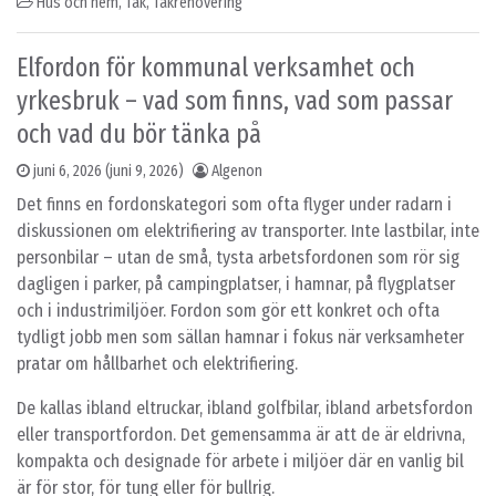
Hus och hem
,
Tak
,
Takrenovering
Elfordon för kommunal verksamhet och
yrkesbruk – vad som finns, vad som passar
och vad du bör tänka på
juni 6, 2026
(juni 9, 2026)
Algenon
Det finns en fordonskategori som ofta flyger under radarn i
diskussionen om elektrifiering av transporter. Inte lastbilar, inte
personbilar – utan de små, tysta arbetsfordonen som rör sig
dagligen i parker, på campingplatser, i hamnar, på flygplatser
och i industrimiljöer. Fordon som gör ett konkret och ofta
tydligt jobb men som sällan hamnar i fokus när verksamheter
pratar om hållbarhet och elektrifiering.
De kallas ibland eltruckar, ibland golfbilar, ibland arbetsfordon
eller transportfordon. Det gemensamma är att de är eldrivna,
kompakta och designade för arbete i miljöer där en vanlig bil
är för stor, för tung eller för bullrig.