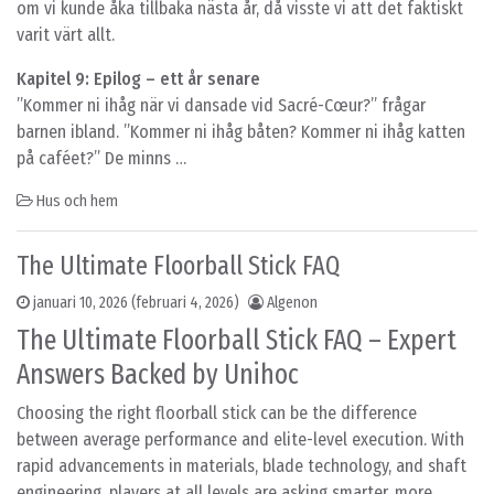
om vi kunde åka tillbaka nästa år, då visste vi att det faktiskt
varit värt allt.
Kapitel 9: Epilog – ett år senare
”Kommer ni ihåg när vi dansade vid Sacré-Cœur?” frågar
barnen ibland. ”Kommer ni ihåg båten? Kommer ni ihåg katten
på caféet?” De minns …
Hus och hem
The Ultimate Floorball Stick FAQ
januari 10, 2026
(februari 4, 2026)
Algenon
The Ultimate Floorball Stick FAQ – Expert
Answers Backed by Unihoc
Choosing the right floorball stick can be the difference
between average performance and elite-level execution. With
rapid advancements in materials, blade technology, and shaft
engineering, players at all levels are asking smarter, more