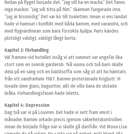
Redan på flyget började det. ”Jag vill ha en macka.” Det fanns
inga mackor. ”Jag vill titta på film.” Skärmen fungerade inte.
”Jag är kissnödig.” Det var kö till toaletten. Innan vi ens landat
hade vi hamnat i konflikt med båda barnen, med varandra, och
med flygvärdinnan som bara försökte hjälpa. Paris kändes
plötsligt väldigt, väldigt långt borta.
Kapitel 3: Förhandling
Väl framme vid hotellet insåg vi att rummet var ungefär lika
stort som en svensk garderob. Två vuxna och två barn skulle
dela på en säng och en bäddsoffa som såg ut att ha hämtats
från ett vandrarhem 1987. Barnen protesterade högljutt. Vi
lovade dem glass, baguetter, allt de ville bara de slutade
bråka. Förhandlingsfasen hade inletts.
Kapitel 4: Depression
Dag två var vi på Louvren. Det hade vi sett fram emot i
månader. Barnen orkade precis igenom säkerhetskontrollen
innan de började fråga när vi skulle gå därifrån. Vid Mona Lisa
vägrade de gå vidare. De satte sig på golvet, mitt bland alla