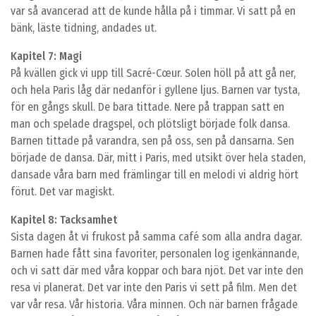
var så avancerad att de kunde hålla på i timmar. Vi satt på en
bänk, läste tidning, andades ut.
Kapitel 7: Magi
På kvällen gick vi upp till Sacré-Cœur. Solen höll på att gå ner,
och hela Paris låg där nedanför i gyllene ljus. Barnen var tysta,
för en gångs skull. De bara tittade. Nere på trappan satt en
man och spelade dragspel, och plötsligt började folk dansa.
Barnen tittade på varandra, sen på oss, sen på dansarna. Sen
började de dansa. Där, mitt i Paris, med utsikt över hela staden,
dansade våra barn med främlingar till en melodi vi aldrig hört
förut. Det var magiskt.
Kapitel 8: Tacksamhet
Sista dagen åt vi frukost på samma café som alla andra dagar.
Barnen hade fått sina favoriter, personalen log igenkännande,
och vi satt där med våra koppar och bara njöt. Det var inte den
resa vi planerat. Det var inte den Paris vi sett på film. Men det
var vår resa. Vår historia. Våra minnen. Och när barnen frågade