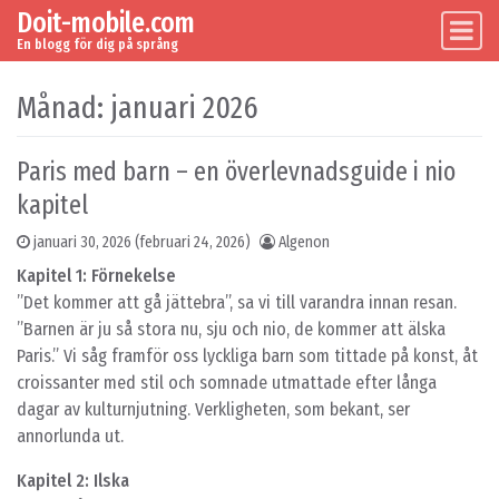
Doit-mobile.com
Skip to content
Main Navigation
En blogg för dig på språng
Månad:
januari 2026
Paris med barn – en överlevnadsguide i nio
kapitel
januari 30, 2026
(februari 24, 2026)
Algenon
Kapitel 1: Förnekelse
”Det kommer att gå jättebra”, sa vi till varandra innan resan.
”Barnen är ju så stora nu, sju och nio, de kommer att älska
Paris.” Vi såg framför oss lyckliga barn som tittade på konst, åt
croissanter med stil och somnade utmattade efter långa
dagar av kulturnjutning. Verkligheten, som bekant, ser
annorlunda ut.
Kapitel 2: Ilska