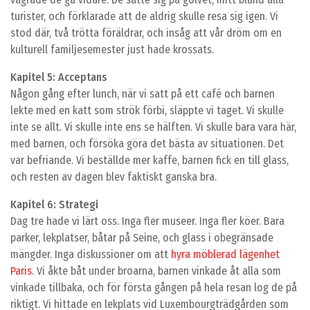
turister, och förklarade att de aldrig skulle resa sig igen. Vi
stod där, två trötta föräldrar, och insåg att vår dröm om en
kulturell familjesemester just hade krossats.
Kapitel 5: Acceptans
Någon gång efter lunch, när vi satt på ett café och barnen
lekte med en katt som strök förbi, släppte vi taget. Vi skulle
inte se allt. Vi skulle inte ens se hälften. Vi skulle bara vara här,
med barnen, och försöka göra det bästa av situationen. Det
var befriande. Vi beställde mer kaffe, barnen fick en till glass,
och resten av dagen blev faktiskt ganska bra.
Kapitel 6: Strategi
Dag tre hade vi lärt oss. Inga fler museer. Inga fler köer. Bara
parker, lekplatser, båtar på Seine, och glass i obegränsade
mängder. Inga diskussioner om att
hyra möblerad lägenhet
Paris
. Vi åkte båt under broarna, barnen vinkade åt alla som
vinkade tillbaka, och för första gången på hela resan log de på
riktigt. Vi hittade en lekplats vid Luxembourgträdgården som