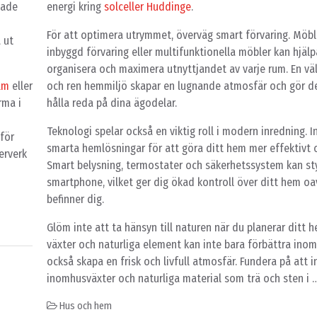
sade
energi kring
solceller Huddinge
.
För att optimera utrymmet, överväg smart förvaring. Möb
 ut
inbyggd förvaring eller multifunktionella möbler kan hjälp
organisera och maximera utnyttjandet av varje rum. En vä
lm
eller
och ren hemmiljö skapar en lugnande atmosfär och gör de
rma i
hålla reda på dina ägodelar.
Teknologi spelar också en viktig roll i modern inredning. I
för
smarta hemlösningar för att göra ditt hem mer effektivt
erverk
Smart belysning, termostater och säkerhetssystem kan sty
smartphone, vilket ger dig ökad kontroll över ditt hem oa
befinner dig.
Glöm inte att ta hänsyn till naturen när du planerar ditt 
växter och naturliga element kan inte bara förbättra ino
också skapa en frisk och livfull atmosfär. Fundera på att 
inomhusväxter och naturliga material som trä och sten i 
Hus och hem