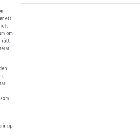
som
er ett
mets
röm om
 rätt
nerar
 den
lm
.
har
l som
princip