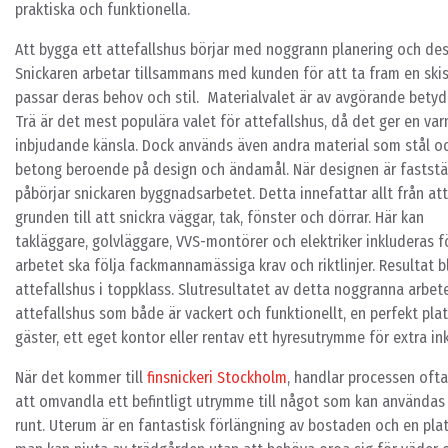
praktiska och funktionella.
Att bygga ett attefallshus börjar med noggrann planering och des
Snickaren arbetar tillsammans med kunden för att ta fram en ski
passar deras behov och stil. Materialvalet är av avgörande betyd
Trä är det mest populära valet för attefallshus, då det ger en va
inbjudande känsla. Dock används även andra material som stål o
betong beroende på design och ändamål. När designen är faststäl
påbörjar snickaren byggnadsarbetet. Detta innefattar allt från att
grunden till att snickra väggar, tak, fönster och dörrar. Här kan
takläggare, golvläggare, VVS-montörer och elektriker inkluderas f
arbetet ska följa fackmannamässiga krav och riktlinjer. Resultat bl
attefallshus i toppklass. Slutresultatet av detta noggranna arbete
attefallshus som både är vackert och funktionellt, en perfekt plat
gäster, ett eget kontor eller rentav ett hyresutrymme för extra in
När det kommer till
finsnickeri Stockholm
, handlar processen oft
att omvandla ett befintligt utrymme till något som kan användas
runt. Uterum är en fantastisk förlängning av bostaden och en pla