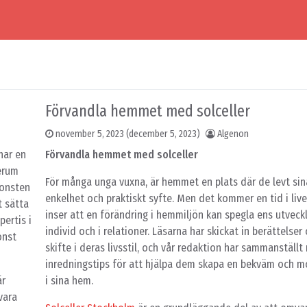
Förvandla hemmet med solceller
november 5, 2023
(december 5, 2023)
Algenon
har en
Förvandla hemmet med solceller
terum
För många unga vuxna, är hemmet en plats där de levt sina 
konsten
enkelhet och praktiskt syfte. Men det kommer en tid i liv
t sätta
inser att en förändring i hemmiljön kan spegla ens utveck
ertis i
individ och i relationer. Läsarna har skickat in berättelse
onst
skifte i deras livsstil, och vår redaktion har sammanställt
inredningstips för att hjälpa dem skapa en bekväm och 
är
i sina hem.
vara