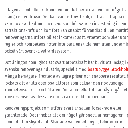
I dagens samhälle är drömmen om det perfekta hemmet något 
många eftersträvar. Det kan vara ett nytt kök, en fräsch trappa ell
välrenoverat badrum, men vad som bör vara en investering i hem
attraktionskraft och komfort kan snabbt förvandlas till en mard
renoveringarna utförs på ett inkorrekt sätt. Arbetet som sker utan
regler och kompetens hotar inte bara enskilda hem utan undermi
också vårt svenska välfärdssystem.
Det är ingen hemlighet att svart arbetskraft har blivit ett inslag i
svenska renoveringsindustrin, speciellt med
bastubygge Stockho
Många hemägare, frestade av lägre priser och snabbare resultat, 
lockats att anlita oseriösa aktörer som saknar den nödvändiga
kompetensen och certifikaten. Det är emellertid när något går fe
konsekvenser av dessa oseriösa aktörer blir uppenbara.
Renoveringsprojekt som utförs svart är sällan försäkrade eller
garanterade. Det innebär att om något går snett, är hemägaren i 
lämnad utan skyddsnät. Skadade vattenledningar, felmonterad