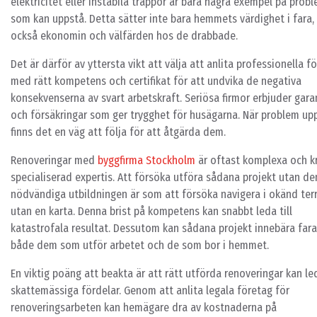
elektricitet eller instabila trappor är bara några exempel på prob
som kan uppstå. Detta sätter inte bara hemmets värdighet i fara,
också ekonomin och välfärden hos de drabbade.
Det är därför av yttersta vikt att välja att anlita professionella f
med rätt kompetens och certifikat för att undvika de negativa
konsekvenserna av svart arbetskraft. Seriösa firmor erbjuder gara
och försäkringar som ger trygghet för husägarna. När problem upp
finns det en väg att följa för att åtgärda dem.
Renoveringar med
byggfirma Stockholm
är oftast komplexa och k
specialiserad expertis. Att försöka utföra sådana projekt utan de
nödvändiga utbildningen är som att försöka navigera i okänd ter
utan en karta. Denna brist på kompetens kan snabbt leda till
katastrofala resultat. Dessutom kan sådana projekt innebära fara
både dem som utför arbetet och de som bor i hemmet.
En viktig poäng att beakta är att rätt utförda renoveringar kan led
skattemässiga fördelar. Genom att anlita legala företag för
renoveringsarbeten kan hemägare dra av kostnaderna på