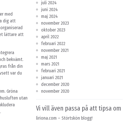
juli 2024
juni 2024
ler med
maj 2024
a dig att
november 2023
lorganiserad
oktober 2023
t lättare att
april 2022
februari 2022
november 2021
ntegrera
maj 2021
 och bekvämt.
mars 2021
ras från din
februari 2021
vsett var du
januari 2021
december 2020
hem. Gröna
november 2020
mhusluften utan
inkludera
Vi vill även passa på att tipsa om
…
liriona.com
– Störtskön blogg!