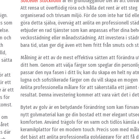
Solceller Stockholm
är en grundläggande del av att omv
Att rensa ut överflödig röra och hålla det rent är ett ste
ign.
organiserad och trivsam miljö. För de som inte har tid ell
ss som
göra detta själva, överväg att anlita en professionell städ
else.
erbjuder en rad tjänster som kan anpassas efter dina beho
rm och
veckostädning eller månadsstädning. Att investera i städn
ch
bara tid, utan ger dig även ett hem fritt från smuts och st
ld,
Målning är ett av de mest effektiva sätten att förändra 
 sätta
ditt hem. Genom att välja färger som speglar din personli
passar den nya fasen i ditt liv, kan du skapa en helt ny atm
ör att
lugna och sofistikerade färger om du vill skapa en mogen
ir ett
Anlita professionella målare för att säkerställa ett jämnt
 är ett
resultat. Denna investering kommer att vara värt det i det
s för
komst.
Bytet av golv är en betydande förändring som kan förvand
nytt golvmaterial kan ge din bostad ett mer elegant uts
a om
komforten. Använd trägolv för en varm och tidlös känsla e
 året
keramikplattor för en modern touch. Precis som med måle
ts där
det bäst att anlita professionella golvläggare för att få 