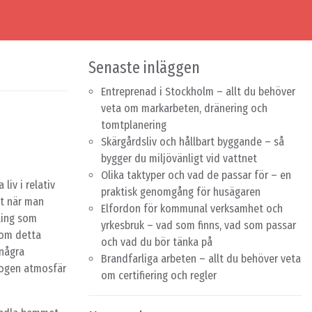
Senaste inläggen
Entreprenad i Stockholm – allt du behöver
veta om markarbeten, dränering och
tomtplanering
Skärgårdsliv och hållbart byggande – så
bygger du miljövänligt vid vattnet
Olika taktyper och vad de passar för – en
liv i relativ
praktisk genomgång för husägaren
et när man
Elfordon för kommunal verksamhet och
ling som
yrkesbruk – vad som finns, vad som passar
r om detta
och vad du bör tänka på
 några
Brandfarliga arbeten – allt du behöver veta
mogen atmosfär
om certifiering och regler