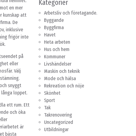
andla hemmet.
Kategorier
g mot en mer
Arbetsliv och företagande.
er kunskap att
Byggande
firma. De
Byggfirma
v, inklusive
Havet
ing frigör inte
Heta arbeten
ök.
Hus och hem
utseendet på
Kommuner
ghet eller
Livshändelser
osfär. Välj
Maskin och teknik
 stämning.
Mode och hälsa
 och snyggt
Rekreation och nöje
 långa loppet.
Skönhet
Sport
la ett rum. Ett
Tak
eende och öka
Takrenovering
ller
Uncategorized
riarbetet är
Utbildningar
det bästa