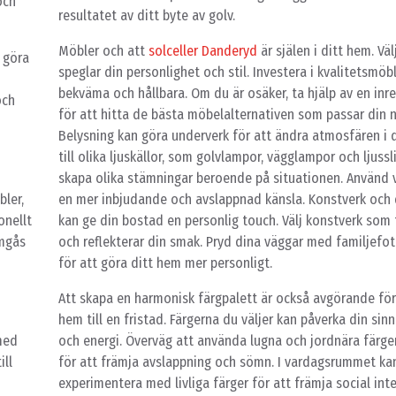
och
resultatet av ditt byte av golv.
Möbler och att
solceller Danderyd
är själen i ditt hem. Vä
t göra
speglar din personlighet och stil. Investera i kvalitetsmöb
bekväma och hållbara. Om du är osäker, ta hjälp av en inr
och
för att hitta de bästa möbelalternativen som passar din ny
Belysning kan göra underverk för att ändra atmosfären i 
till olika ljuskällor, som golvlampor, vägglampor och ljussli
skapa olika stämningar beroende på situationen. Använd v
ler,
en mer inbjudande och avslappnad känsla. Konstverk och
onellt
kan ge din bostad en personlig touch. Välj konstverk som ta
umgås
och reflekterar din smak. Pryd dina väggar med familjef
för att göra ditt hem mer personligt.
Att skapa en harmonisk färgpalett är också avgörande för 
hem till en fristad. Färgerna du väljer kan påverka din si
 med
och energi. Överväg att använda lugna och jordnära färg
ill
för att främja avslappning och sömn. I vardagsrummet ka
experimentera med livliga färger för att främja social int