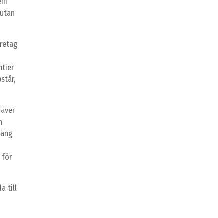
lem
 utan
öretag
ntier
står,
räver
n
räng
 för
a till