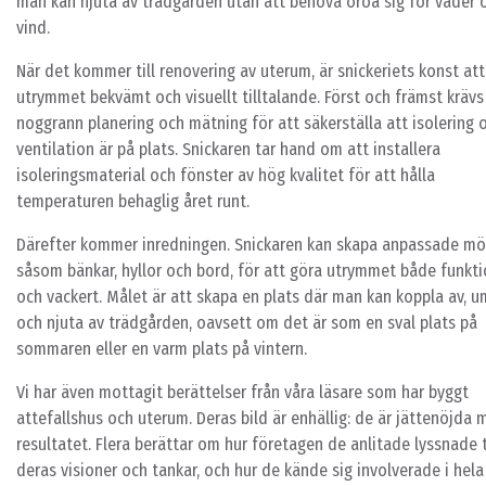
man kan njuta av trädgården utan att behöva oroa sig för väder 
vind.
När det kommer till renovering av uterum, är snickeriets konst at
utrymmet bekvämt och visuellt tilltalande. Först och främst krävs
noggrann planering och mätning för att säkerställa att isolering 
ventilation är på plats. Snickaren tar hand om att installera
isoleringsmaterial och fönster av hög kvalitet för att hålla
temperaturen behaglig året runt.
Därefter kommer inredningen. Snickaren kan skapa anpassade möb
såsom bänkar, hyllor och bord, för att göra utrymmet både funkti
och vackert. Målet är att skapa en plats där man kan koppla av, 
och njuta av trädgården, oavsett om det är som en sval plats på
sommaren eller en varm plats på vintern.
Vi har även mottagit berättelser från våra läsare som har byggt
attefallshus och uterum. Deras bild är enhällig: de är jättenöjda
resultatet. Flera berättar om hur företagen de anlitade lyssnade t
deras visioner och tankar, och hur de kände sig involverade i hela