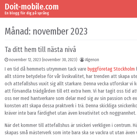
Doit-mobile.com
Skip to content
Main Navigation
En blogg för dig på språng
Månad:
november 2023
Ta ditt hem till nästa nivå
november 12, 2023
(november 30, 2023)
Algenon
I en tid då hemmets utrymmen tack vare
byggföretag Stockholm
allt större betydelse för vår livskvalitet, har trenden att skapa u
och attefallshus vuxit sig allt starkare. Denna vecka utforskar vi 
att förvandla trädgården till ett extra hem. Vi har tagit oss tid at
oss ner med hantverkare som delar med sig av sin passion och exp
konsten att skapa dessa praktverk i trä. Denna skickliga snickerik
kräver inte bara färdighet utan även kreativitet och noggrannhet.
När det kommer till attefallshus är snickeri verkligen i centrum. H
skapas små mästerverk som inte bara ska se vackra ut utan även 