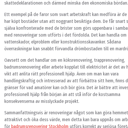
skattedeklarationen och därmed minska den ekonomiska bördan.
Ett exempel på de faror som svart arbetskraft kan medföra är d
har köpt bostäder utan att noggrant besiktiga dem. De får snart s
själva konfronterade med de brister som görs uppenbara i samb
med renoveringar som utförts i det fördolda. Det kan handla om
vattenskador, elproblem eller konstruktionsskavanker. Sådana
överraskningar kan snabbt förvandla drömbostaden till en mardr
Oavsett om det handlar om en köksrenovering, trapprenovering,
badrumsrenovering eller arbete kopplat till elektricitet är det av
vikt att anlita rätt professionell hjälp. Även om man kan vara
handlingskraftig och intresserad av att förbättra sitt hem, finns 
gränser för vad amatörer kan och bör göra. Det är bättre att inves
professionell hjälp från början än att stå inför de kostsamma
konsekvenserna av misslyckade projekt.
Sammanfattningsvis är renoveringar något som kan göra hemme
attraktivt och öka dess värde, men detta kan bara uppnås om arb
för
badrumsrenovering Stockholm
utförs korrekt av seriösa före