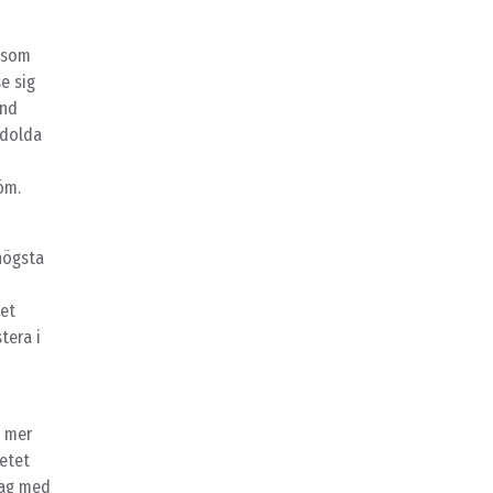
e som
e sig
and
 dolda
öm.
 högsta
det
tera i
t mer
etet
tag med