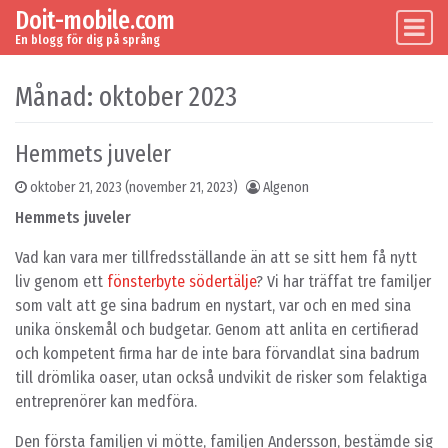
Doit-mobile.com
Skip to content
Main Navigation
En blogg för dig på språng
Månad:
oktober 2023
Hemmets juveler
oktober 21, 2023
(november 21, 2023)
Algenon
Hemmets juveler
Vad kan vara mer tillfredsställande än att se sitt hem få nytt
liv genom ett
fönsterbyte södertälje
? Vi har träffat tre familjer
som valt att ge sina badrum en nystart, var och en med sina
unika önskemål och budgetar. Genom att anlita en certifierad
och kompetent firma har de inte bara förvandlat sina badrum
till drömlika oaser, utan också undvikit de risker som felaktiga
entreprenörer kan medföra.
Den första familjen vi mötte, familjen Andersson, bestämde sig