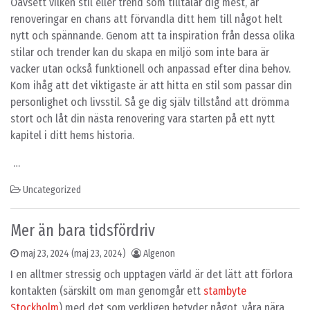
Oavsett vilken stil eller trend som tilltalar dig mest, är
renoveringar en chans att förvandla ditt hem till något helt
nytt och spännande. Genom att ta inspiration från dessa olika
stilar och trender kan du skapa en miljö som inte bara är
vacker utan också funktionell och anpassad efter dina behov.
Kom ihåg att det viktigaste är att hitta en stil som passar din
personlighet och livsstil. Så ge dig själv tillstånd att drömma
stort och låt din nästa renovering vara starten på ett nytt
kapitel i ditt hems historia.
…
Uncategorized
Mer än bara tidsfördriv
maj 23, 2024
(maj 23, 2024)
Algenon
I en alltmer stressig och upptagen värld är det lätt att förlora
kontakten (särskilt om man genomgår ett
stambyte
Stockholm
) med det som verkligen betyder något, våra nära