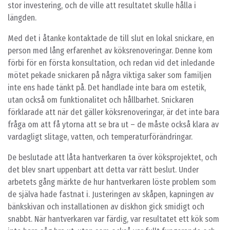
stor investering, och de ville att resultatet skulle hålla i
längden.
Med det i åtanke kontaktade de till slut en lokal snickare, en
person med lång erfarenhet av köksrenoveringar. Denne kom
förbi för en första konsultation, och redan vid det inledande
mötet pekade snickaren på några viktiga saker som familjen
inte ens hade tänkt på. Det handlade inte bara om estetik,
utan också om funktionalitet och hållbarhet. Snickaren
förklarade att när det gäller köksrenoveringar, är det inte bara
fråga om att få ytorna att se bra ut – de måste också klara av
vardagligt slitage, vatten, och temperaturförändringar.
De beslutade att låta hantverkaren ta över köksprojektet, och
det blev snart uppenbart att detta var rätt beslut. Under
arbetets gång märkte de hur hantverkaren löste problem som
de själva hade fastnat i. Justeringen av skåpen, kapningen av
bänkskivan och installationen av diskhon gick smidigt och
snabbt. När hantverkaren var färdig, var resultatet ett kök som