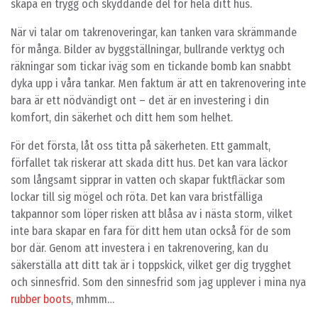
skapa en trygg och skyddande del för hela ditt hus.
När vi talar om takrenoveringar, kan tanken vara skrämmande
för många. Bilder av byggställningar, bullrande verktyg och
räkningar som tickar iväg som en tickande bomb kan snabbt
dyka upp i våra tankar. Men faktum är att en takrenovering inte
bara är ett nödvändigt ont – det är en investering i din
komfort, din säkerhet och ditt hem som helhet.
För det första, låt oss titta på säkerheten. Ett gammalt,
förfallet tak riskerar att skada ditt hus. Det kan vara läckor
som långsamt sipprar in vatten och skapar fuktfläckar som
lockar till sig mögel och röta. Det kan vara bristfälliga
takpannor som löper risken att blåsa av i nästa storm, vilket
inte bara skapar en fara för ditt hem utan också för de som
bor där. Genom att investera i en takrenovering, kan du
säkerställa att ditt tak är i toppskick, vilket ger dig trygghet
och sinnesfrid. Som den sinnesfrid som jag upplever i mina nya
rubber boots
, mhmm…