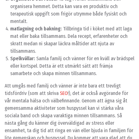
organisera hemmet. Detta kan vara en produktiv och
terapeutisk uppgift som frigör utrymme både fysiskt och
mentalt.
matlagning och bakning:
Tillbringa tid i köket med att laga
mat eller baka tillsammans. Dela recept, erfarenheter och
skratt medan ni skapar läckra måltider att njuta av
tillsammans.
Spelkvällar:
Samla familj och vänner för en kväll av brädspel
eller kortspel. Detta är ett utmärkt sätt att främja
samarbete och skapa minnen tillsammans.
Att umgås med familj och vänner är inte bara ett trevligt
tidsfördriv (som att skriva
SEO
!), det är också avgörande för
vår mentala hälsa och välbefinnande. Genom att ägna sig åt
gemensamma aktiviteter som huspyssel kan vi stärka våra
sociala band och skapa varaktiga minnen tillsammans. Så
nästa gång du känner dig överväldigad av stress eller
ensamhet, ta dig tid att ringa en vän eller bjuda in familjen för
lite gemenskap och huspyssel. Du kommer att vara glad att du