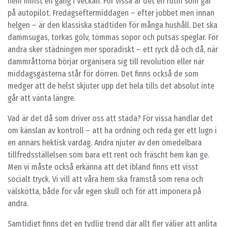
hem minst en gång i veckan. För vissa är det en rutin som går
på autopilot. Fredagseftermiddagen – efter jobbet men innan
helgen – är den klassiska städtiden för många hushåll. Det ska
dammsugas, torkas golv, tömmas sopor och putsas speglar. För
andra sker städningen mer sporadiskt – ett ryck då och då, när
dammråttorna börjar organisera sig till revolution eller när
middagsgästerna står för dörren. Det finns också de som
medger att de helst skjuter upp det hela tills det absolut inte
går att vänta längre.
Vad är det då som driver oss att städa? För vissa handlar det
om känslan av kontroll – att ha ordning och reda ger ett lugn i
en annars hektisk vardag. Andra njuter av den omedelbara
tillfredsställelsen som bara ett rent och fräscht hem kan ge.
Men vi måste också erkänna att det ibland finns ett visst
socialt tryck. Vi vill att våra hem ska framstå som rena och
välskötta, både för vår egen skull och för att imponera på
andra.
Samtidigt finns det en tydlig trend där allt fler väljer att anlita