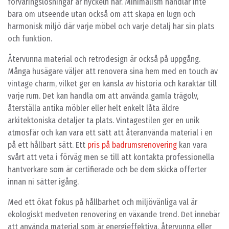
förvaringslösningar är nyckeln här. Minimalism handlar inte
bara om utseende utan också om att skapa en lugn och
harmonisk miljö där varje möbel och varje detalj har sin plats
och funktion.
Återvunna material och retrodesign är också på uppgång.
Många husägare väljer att renovera sina hem med en touch av
vintage charm, vilket ger en känsla av historia och karaktär till
varje rum. Det kan handla om att använda gamla trägolv,
återställa antika möbler eller helt enkelt låta äldre
arkitektoniska detaljer ta plats. Vintagestilen ger en unik
atmosfär och kan vara ett sätt att återanvända material i en
på ett hållbart sätt. Ett
pris på badrumsrenovering
kan vara
svårt att veta i förväg men se till att kontakta professionella
hantverkare som är certifierade och be dem skicka offerter
innan ni sätter igång.
Med ett ökat fokus på hållbarhet och miljövänliga val är
ekologiskt medveten renovering en växande trend. Det innebär
att använda material som är energieffektiva, återvunna eller