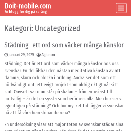
Doit-mobile.com
Skip to content
Main Navigation
En blogg för dig på språng
Kategori:
Uncategorized
Städning- ett ord som väcker många känslor
januari 29, 2025
Algenon
Städning. Det är ett ord som väcker många känslor hos oss
svenskar. En del älskar den nästan meditativa känslan av att
damma, skura och plocka i ordning. Andra ser det som ett
nödvändigt ont, ett evigt projekt som aldrig riktigt når sitt
slut. Oavsett var man står på skalan – från entusiast till
motvillig – är det en syssla som berör oss alla. Men hur ser vi
egentligen på städning? Och hur mycket tid lägger vi svenskar
på att få våra hem skinande rena?
En undersökning visar att majoriteten av svenskar städar sina