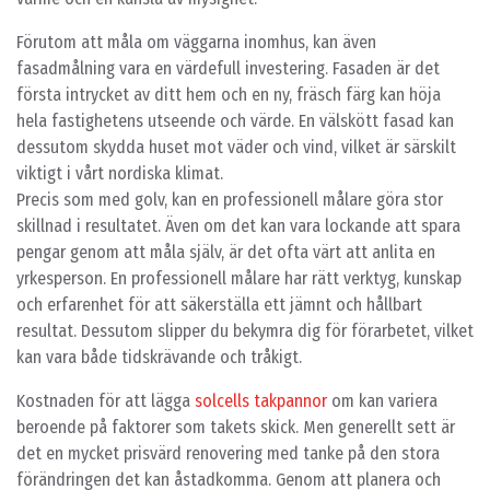
Förutom att måla om väggarna inomhus, kan även
fasadmålning vara en värdefull investering. Fasaden är det
första intrycket av ditt hem och en ny, fräsch färg kan höja
hela fastighetens utseende och värde. En välskött fasad kan
dessutom skydda huset mot väder och vind, vilket är särskilt
viktigt i vårt nordiska klimat.
Precis som med golv, kan en professionell målare göra stor
skillnad i resultatet. Även om det kan vara lockande att spara
pengar genom att måla själv, är det ofta värt att anlita en
yrkesperson. En professionell målare har rätt verktyg, kunskap
och erfarenhet för att säkerställa ett jämnt och hållbart
resultat. Dessutom slipper du bekymra dig för förarbetet, vilket
kan vara både tidskrävande och tråkigt.
Kostnaden för att lägga
solcells takpannor
om kan variera
beroende på faktorer som takets skick. Men generellt sett är
det en mycket prisvärd renovering med tanke på den stora
förändringen det kan åstadkomma. Genom att planera och