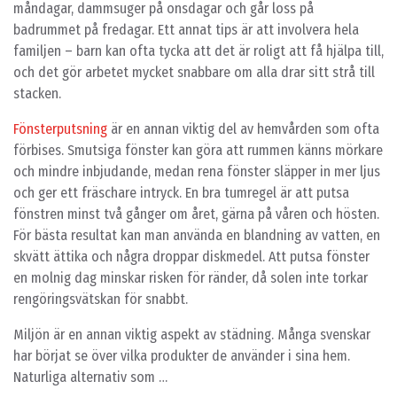
måndagar, dammsuger på onsdagar och går loss på
badrummet på fredagar. Ett annat tips är att involvera hela
familjen – barn kan ofta tycka att det är roligt att få hjälpa till,
och det gör arbetet mycket snabbare om alla drar sitt strå till
stacken.
Fönsterputsning
är en annan viktig del av hemvården som ofta
förbises. Smutsiga fönster kan göra att rummen känns mörkare
och mindre inbjudande, medan rena fönster släpper in mer ljus
och ger ett fräschare intryck. En bra tumregel är att putsa
fönstren minst två gånger om året, gärna på våren och hösten.
För bästa resultat kan man använda en blandning av vatten, en
skvätt ättika och några droppar diskmedel. Att putsa fönster
en molnig dag minskar risken för ränder, då solen inte torkar
rengöringsvätskan för snabbt.
Miljön är en annan viktig aspekt av städning. Många svenskar
har börjat se över vilka produkter de använder i sina hem.
Naturliga alternativ som …