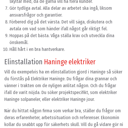
skyltar med, då de gärna vill ha flera kunder.
Gör tydliga avtal. Alla delar av arbetet ska ingå, liksom
ansvarsfrågor och garantier.
Förbered dig på det värsta. Det vill säga, diskutera och
avtala om vad som händer ifall något går riktigt fel.
Hoppas på det bästa. Våga ställa krav och utveckla dina
önskemål.
Håll hårt i en bra hantverkare.
Elinstallation
Haninge elektriker
Vill du exempelvis ha en elinstallation gjord i Haninge så söker
du förstås på Elektriker Haninge. Du frågar dina grannar och
vänner i trakten om de nyligen anlitat någon. Och du frågar
ifall de varit nöjda. Du söker projektspecifikt, som elektriker
Haninge solpaneler, eller elektriker Haninge jour.
När du hittat någon firma som verkar bra, ställer du frågor om
deras erfarenheter, arbetssituation och referenser. Ekonomin
kollar du snabbt upp för säkerhets skull. Vill du gå vidare gör ni