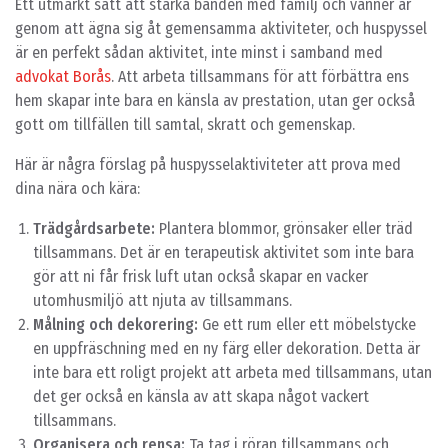
Ett utmärkt sätt att stärka banden med familj och vänner är
genom att ägna sig åt gemensamma aktiviteter, och huspyssel
är en perfekt sådan aktivitet, inte minst i samband med
advokat Borås
. Att arbeta tillsammans för att förbättra ens
hem skapar inte bara en känsla av prestation, utan ger också
gott om tillfällen till samtal, skratt och gemenskap.
Här är några förslag på huspysselaktiviteter att prova med
dina nära och kära:
Trädgårdsarbete:
Plantera blommor, grönsaker eller träd
tillsammans. Det är en terapeutisk aktivitet som inte bara
gör att ni får frisk luft utan också skapar en vacker
utomhusmiljö att njuta av tillsammans.
Målning och dekorering:
Ge ett rum eller ett möbelstycke
en uppfräschning med en ny färg eller dekoration. Detta är
inte bara ett roligt projekt att arbeta med tillsammans, utan
det ger också en känsla av att skapa något vackert
tillsammans.
Organisera och rensa:
Ta tag i röran tillsammans och