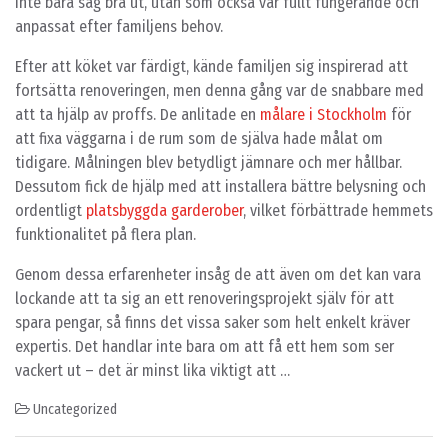
inte bara såg bra ut, utan som också var fullt fungerande och
anpassat efter familjens behov.
Efter att köket var färdigt, kände familjen sig inspirerad att
fortsätta renoveringen, men denna gång var de snabbare med
att ta hjälp av proffs. De anlitade en
målare i Stockholm
för
att fixa väggarna i de rum som de själva hade målat om
tidigare. Målningen blev betydligt jämnare och mer hållbar.
Dessutom fick de hjälp med att installera bättre belysning och
ordentligt
platsbyggda garderober
, vilket förbättrade hemmets
funktionalitet på flera plan.
Genom dessa erfarenheter insåg de att även om det kan vara
lockande att ta sig an ett renoveringsprojekt själv för att
spara pengar, så finns det vissa saker som helt enkelt kräver
expertis. Det handlar inte bara om att få ett hem som ser
vackert ut – det är minst lika viktigt att …
Uncategorized