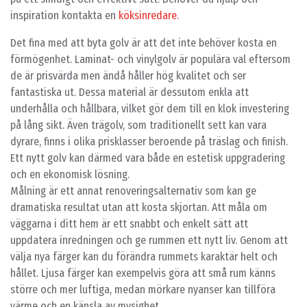
inspiration kontakta en
köksinredare.
Det fina med att byta golv är att det inte behöver kosta en
förmögenhet. Laminat- och vinylgolv är populära val eftersom
de är prisvärda men ändå håller hög kvalitet och ser
fantastiska ut. Dessa material är dessutom enkla att
underhålla och hållbara, vilket gör dem till en klok investering
på lång sikt. Även trägolv, som traditionellt sett kan vara
dyrare, finns i olika prisklasser beroende på träslag och finish.
Ett nytt golv kan därmed vara både en estetisk uppgradering
och en ekonomisk lösning.
Målning är ett annat renoveringsalternativ som kan ge
dramatiska resultat utan att kosta skjortan. Att måla om
väggarna i ditt hem är ett snabbt och enkelt sätt att
uppdatera inredningen och ge rummen ett nytt liv. Genom att
välja nya färger kan du förändra rummets karaktär helt och
hållet. Ljusa färger kan exempelvis göra att små rum känns
större och mer luftiga, medan mörkare nyanser kan tillföra
värme och en känsla av mysighet.