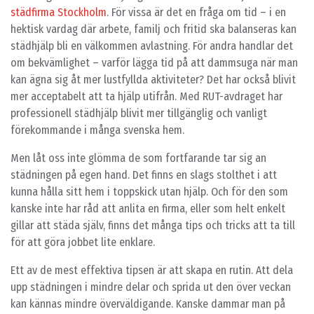
städfirma Stockholm
. För vissa är det en fråga om tid – i en
hektisk vardag där arbete, familj och fritid ska balanseras kan
städhjälp bli en välkommen avlastning. För andra handlar det
om bekvämlighet – varför lägga tid på att dammsuga när man
kan ägna sig åt mer lustfyllda aktiviteter? Det har också blivit
mer acceptabelt att ta hjälp utifrån. Med RUT-avdraget har
professionell städhjälp blivit mer tillgänglig och vanligt
förekommande i många svenska hem.
Men låt oss inte glömma de som fortfarande tar sig an
städningen på egen hand. Det finns en slags stolthet i att
kunna hålla sitt hem i toppskick utan hjälp. Och för den som
kanske inte har råd att anlita en firma, eller som helt enkelt
gillar att städa själv, finns det många tips och tricks att ta till
för att göra jobbet lite enklare.
Ett av de mest effektiva tipsen är att skapa en rutin. Att dela
upp städningen i mindre delar och sprida ut den över veckan
kan kännas mindre överväldigande. Kanske dammar man på