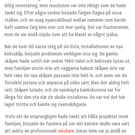
billig investering, men resultaten var inte riktigt som de hade
tänkt sig. Efter några veckor började färgen flagna på vissa
ställen, och en svag nyansskillnad mellan rummen som borde
haft samma färg blev mer och mer synlig. Det var frustrerande,
men de var ändå nöjda över att ha klarat av något själva.
När de kom till nästa steg på sin lista, installationen av nya
köksskåp, började problemen verkligen visa sig. De gamla
skåpen hade suttit där sedan 1980-talet och behövde bytas ut,
men familjen visste inte att väggarna bakom skåpen inte var
helt raka. De nya skåpen passade inte helt in, och även om de
försökte justera och anpassa på olika sätt, blev det aldrig helt
rätt. Skåpen lutade, och de nyinköpta bänkskivorna var för
långa för den yta där de skulle installeras. De var vid det här
laget trötta och kände sig överväldigade.
Trots att de ursprungligen hade tänkt att hålla projektet inom
familjen, började de fundera på om det kanske skulle vara värt
att anlita en professionell
snickare
. Deras hem var ju ändå en