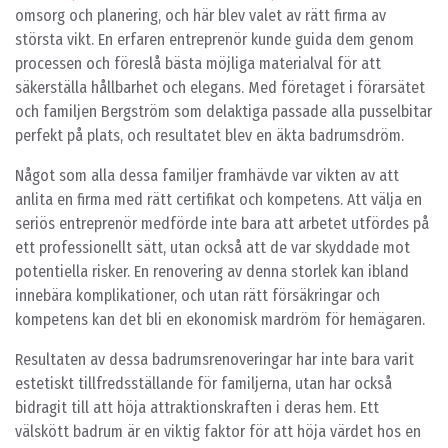
omsorg och planering, och här blev valet av rätt firma av
största vikt. En erfaren entreprenör kunde guida dem genom
processen och föreslå bästa möjliga materialval för att
säkerställa hållbarhet och elegans. Med företaget i förarsätet
och familjen Bergström som delaktiga passade alla pusselbitar
perfekt på plats, och resultatet blev en äkta badrumsdröm.
Något som alla dessa familjer framhävde var vikten av att
anlita en firma med rätt certifikat och kompetens. Att välja en
seriös entreprenör medförde inte bara att arbetet utfördes på
ett professionellt sätt, utan också att de var skyddade mot
potentiella risker. En renovering av denna storlek kan ibland
innebära komplikationer, och utan rätt försäkringar och
kompetens kan det bli en ekonomisk mardröm för hemägaren.
Resultaten av dessa badrumsrenoveringar har inte bara varit
estetiskt tillfredsställande för familjerna, utan har också
bidragit till att höja attraktionskraften i deras hem. Ett
välskött badrum är en viktig faktor för att höja värdet hos en