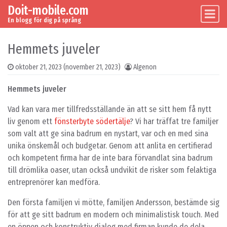
Doit-mobile.com
Skip to content
Main Navigation
En blogg för dig på språng
Hemmets juveler
oktober 21, 2023
(november 21, 2023)
Algenon
Hemmets juveler
Vad kan vara mer tillfredsställande än att se sitt hem få nytt
liv genom ett
fönsterbyte södertälje
? Vi har träffat tre familjer
som valt att ge sina badrum en nystart, var och en med sina
unika önskemål och budgetar. Genom att anlita en certifierad
och kompetent firma har de inte bara förvandlat sina badrum
till drömlika oaser, utan också undvikit de risker som felaktiga
entreprenörer kan medföra.
Den första familjen vi mötte, familjen Andersson, bestämde sig
för att ge sitt badrum en modern och minimalistisk touch. Med
en öppen och konstruktiv dialog med firman kunde de dela