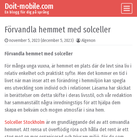
Doit-mobile.com
Skip to content
Main Navigation
En blogg för dig på språng
Förvandla hemmet med solceller
november 5, 2023
(december 5, 2023)
Algenon
Förvandla hemmet med solceller
För många unga vuxna, är hemmet en plats där de levt sina liv i
relativ enkelhet och praktiskt syfte. Men det kommer en tid i
livet när man inser att en förändring i hemmiljön kan spegla
ens utveckling som individ och i relationer. Läsarna har skickat
in berättelser om detta skifte i deras livsstil, och vår redaktion
har sammanställt några inredningstips för att hjälpa dem
skapa en bekväm och mogen atmosfär i sina hem.
Solceller Stockholm
är en grundläggande del av att omvandla
hemmet. Att rensa ut överflödig röra och hålla det rent är ett
steg mot en mer organiserad och trivsam miljö. För de som