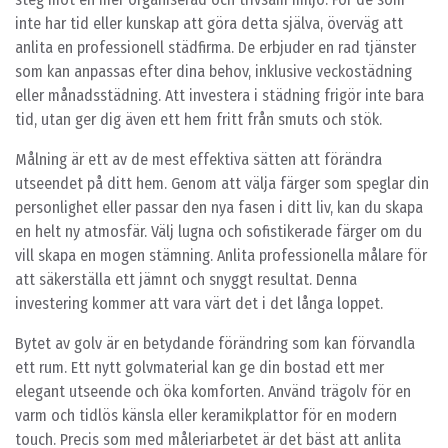
inte har tid eller kunskap att göra detta själva, överväg att
anlita en professionell städfirma. De erbjuder en rad tjänster
som kan anpassas efter dina behov, inklusive veckostädning
eller månadsstädning. Att investera i städning frigör inte bara
tid, utan ger dig även ett hem fritt från smuts och stök.
Målning är ett av de mest effektiva sätten att förändra
utseendet på ditt hem. Genom att välja färger som speglar din
personlighet eller passar den nya fasen i ditt liv, kan du skapa
en helt ny atmosfär. Välj lugna och sofistikerade färger om du
vill skapa en mogen stämning. Anlita professionella målare för
att säkerställa ett jämnt och snyggt resultat. Denna
investering kommer att vara värt det i det långa loppet.
Bytet av golv är en betydande förändring som kan förvandla
ett rum. Ett nytt golvmaterial kan ge din bostad ett mer
elegant utseende och öka komforten. Använd trägolv för en
varm och tidlös känsla eller keramikplattor för en modern
touch. Precis som med måleriarbetet är det bäst att anlita