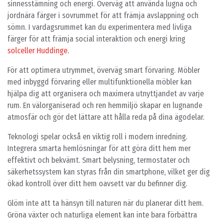
sinnesstämning och energi. Överväg att använda lugna och
jordnära färger i sovrummet för att främja avslappning och
sömn. I vardagsrummet kan du experimentera med livliga
färger för att främja social interaktion och energi kring
solceller Huddinge
.
För att optimera utrymmet, överväg smart förvaring. Möbler
med inbyggd förvaring eller multifunktionella möbler kan
hjälpa dig att organisera och maximera utnyttjandet av varje
rum. En välorganiserad och ren hemmiljö skapar en lugnande
atmosfär och gör det lättare att hålla reda på dina ägodelar.
Teknologi spelar också en viktig roll i modern inredning.
Integrera smarta hemlösningar för att göra ditt hem mer
effektivt och bekvämt. Smart belysning, termostater och
säkerhetssystem kan styras från din smartphone, vilket ger dig
ökad kontroll över ditt hem oavsett var du befinner dig.
Glöm inte att ta hänsyn till naturen när du planerar ditt hem.
Gröna växter och naturliga element kan inte bara förbättra