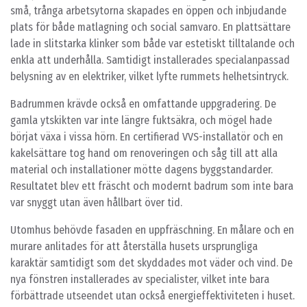
små, trånga arbetsytorna skapades en öppen och inbjudande
plats för både matlagning och social samvaro. En plattsättare
lade in slitstarka klinker som både var estetiskt tilltalande och
enkla att underhålla. Samtidigt installerades specialanpassad
belysning av en elektriker, vilket lyfte rummets helhetsintryck.
Badrummen krävde också en omfattande uppgradering. De
gamla ytskikten var inte längre fuktsäkra, och mögel hade
börjat växa i vissa hörn. En certifierad VVS-installatör och en
kakelsättare tog hand om renoveringen och såg till att alla
material och installationer mötte dagens byggstandarder.
Resultatet blev ett fräscht och modernt badrum som inte bara
var snyggt utan även hållbart över tid.
Utomhus behövde fasaden en uppfräschning. En målare och en
murare anlitades för att återställa husets ursprungliga
karaktär samtidigt som det skyddades mot väder och vind. De
nya fönstren installerades av specialister, vilket inte bara
förbättrade utseendet utan också energieffektiviteten i huset.