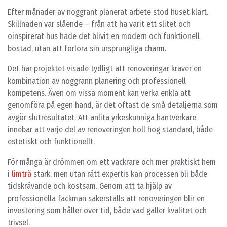
Efter månader av noggrant planerat arbete stod huset klart.
Skillnaden var slående – från att ha varit ett slitet och
oinspirerat hus hade det blivit en modern och funktionell
bostad, utan att förlora sin ursprungliga charm.
Det här projektet visade tydligt att renoveringar kräver en
kombination av noggrann planering och professionell
kompetens. Även om vissa moment kan verka enkla att
genomföra på egen hand, är det oftast de små detaljerna som
avgör slutresultatet. Att anlita yrkeskunniga hantverkare
innebar att varje del av renoveringen höll hög standard, både
estetiskt och funktionellt.
För många är drömmen om ett vackrare och mer praktiskt hem
i
limträ
stark, men utan rätt expertis kan processen bli både
tidskrävande och kostsam. Genom att ta hjälp av
professionella fackmän säkerställs att renoveringen blir en
investering som håller över tid, både vad gäller kvalitet och
trivsel.