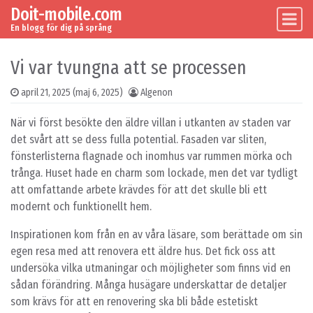
Doit-mobile.com
Skip to content
Main Navigation
En blogg för dig på språng
Vi var tvungna att se processen
april 21, 2025
(maj 6, 2025)
Algenon
När vi först besökte den äldre villan i utkanten av staden var
det svårt att se dess fulla potential. Fasaden var sliten,
fönsterlisterna flagnade och inomhus var rummen mörka och
trånga. Huset hade en charm som lockade, men det var tydligt
att omfattande arbete krävdes för att det skulle bli ett
modernt och funktionellt hem.
Inspirationen kom från en av våra läsare, som berättade om sin
egen resa med att renovera ett äldre hus. Det fick oss att
undersöka vilka utmaningar och möjligheter som finns vid en
sådan förändring. Många husägare underskattar de detaljer
som krävs för att en renovering ska bli både estetiskt