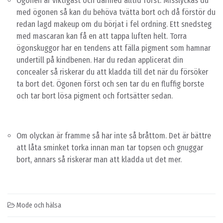
Ögonen är viktigast och därmed alltid först. Misslyckas du
med ögonen så kan du behöva tvätta bort och då förstör du
redan lagd makeup om du börjat i fel ordning. Ett snedsteg
med mascaran kan få en att tappa luften helt. Torra
ögonskuggor har en tendens att fälla pigment som hamnar
undertill på kindbenen. Har du redan applicerat din
concealer så riskerar du att kladda till det när du försöker
ta bort det. Ögonen först och sen tar du en fluffig borste
och tar bort lösa pigment och fortsätter sedan.
Om olyckan är framme så har inte så bråttom. Det är bättre
att låta sminket torka innan man tar topsen och gnuggar
bort, annars så riskerar man att kladda ut det mer.
Mode och hälsa