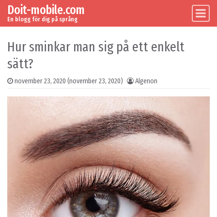
Doit-mobile.com
Skip to content
Main Navigation
En blogg för dig på språng
Hur sminkar man sig på ett enkelt
sätt?
november 23, 2020
(november 23, 2020)
Algenon