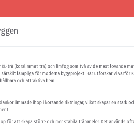
yggen
år KL-trä (korslimmat trä) och limfog som två av de mest lovande ma
ärskilt lämpliga för moderna byggprojekt. Här utforskar vi varför K
 hållbara och attraktiva hem.
ankor limmade ihop i korsande riktningar, vilket skapar en stark och
ment.
hop för att skapa större och mer stabila träpaneler. Det används ofta