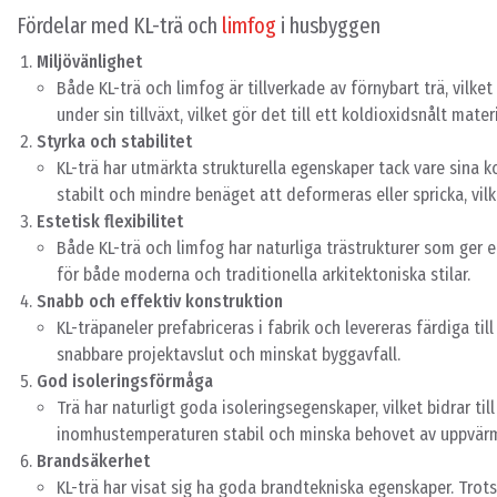
Fördelar med KL-trä och
limfog
i husbyggen
Miljövänlighet
Både KL-trä och limfog är tillverkade av förnybart trä, vilke
under sin tillväxt, vilket gör det till ett koldioxidsnålt mat
Styrka och stabilitet
KL-trä har utmärkta strukturella egenskaper tack vare sina ko
stabilt och mindre benäget att deformeras eller spricka, vilke
Estetisk flexibilitet
Både KL-trä och limfog har naturliga trästrukturer som ger e
för både moderna och traditionella arkitektoniska stilar.
Snabb och effektiv konstruktion
KL-träpaneler prefabriceras i fabrik och levereras färdiga ti
snabbare projektavslut och minskat byggavfall.
God isoleringsförmåga
Trä har naturligt goda isoleringsegenskaper, vilket bidrar till
inomhustemperaturen stabil och minska behovet av uppvärm
Brandsäkerhet
KL-trä har visat sig ha goda brandtekniska egenskaper. Trots 