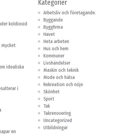
Kategorier
Arbetsliv och företagande.
Byggande
inder koldioxid
Byggfirma
Havet
Heta arbeten
å mycket
Hus och hem
Kommuner
Livshändelser
dem idealiska
Maskin och teknik
Mode och hälsa
Rekreation och nöje
sulterar i
Skönhet
Sport
Tak
a
Takrenovering
Uncategorized
Utbildningar
skapar en