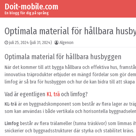
Doit-mobile.com
Skip to content
Main Navigation
En blogg för dig på språng
Optimala material för hållbara husb
juli 25, 2024
(juli 31, 2024)
Algenon
Optimala material för hållbara husbyggen
När det kommer till att bygga hållbara och effektiva hus, framst
innovativa träprodukter erbjuder en mängd fördelar som gör dem s
limfog är så bra för husbyggen och hur de kan bidra till att skapa
Vad är egentligen
KL trä
och limfog?
KL-trä
är en byggnadskomponent som består av flera lager av träpl
som kan användas i både vertikala och horisontella byggnadsele
Limfog
består av flera trälameller (tunna träskivor) som limmas i
snickerier och byggnadsstrukturer där styrka och stabilitet krävs.