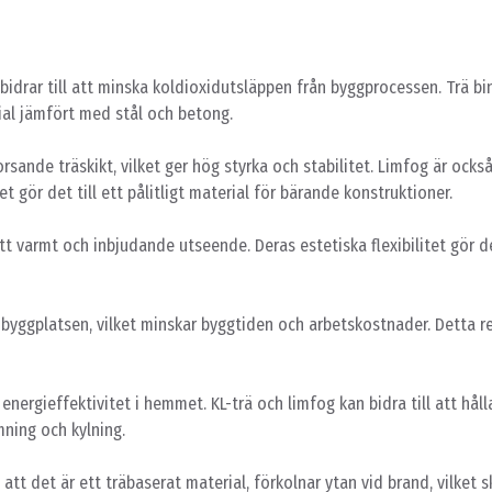
t bidrar till att minska koldioxidutsläppen från byggprocessen. Trä b
erial jämfört med stål och betong.
rsande träskikt, vilket ger hög styrka och stabilitet. Limfog är ocks
t gör det till ett pålitligt material för bärande konstruktioner.
tt varmt och inbjudande utseende. Deras estetiska flexibilitet gör 
ll byggplatsen, vilket minskar byggtiden och arbetskostnader. Detta re
 energieffektivitet i hemmet. KL-trä och limfog kan bidra till att håll
ning och kylning.
att det är ett träbaserat material, förkolnar ytan vid brand, vilket 