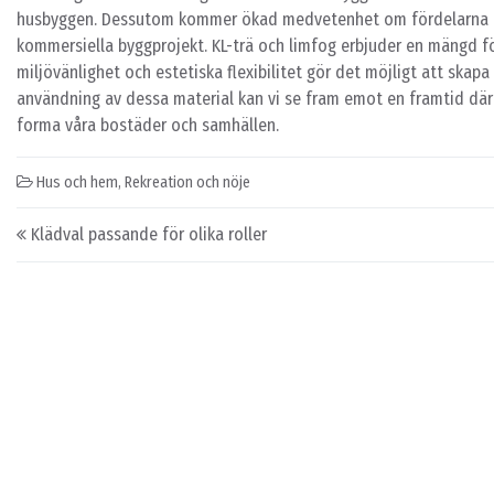
husbyggen. Dessutom kommer ökad medvetenhet om fördelarna me
kommersiella byggprojekt. KL-trä och limfog erbjuder en mängd för
miljövänlighet och estetiska flexibilitet gör det möjligt att skap
användning av dessa material kan vi se fram emot en framtid där h
forma våra bostäder och samhällen.
Hus och hem
,
Rekreation och nöje
Post navigation
Klädval passande för olika roller