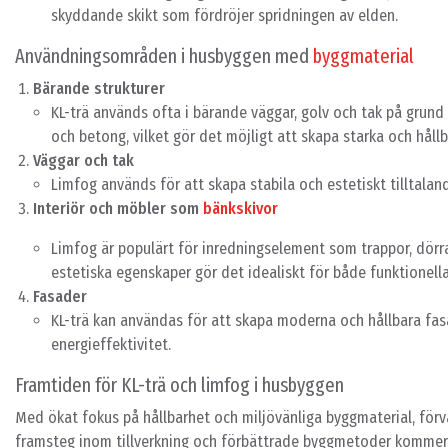
skyddande skikt som fördröjer spridningen av elden.
Användningsområden i husbyggen med
byggmaterial
Bärande strukturer
KL-trä används ofta i bärande väggar, golv och tak på grund 
och betong, vilket gör det möjligt att skapa starka och håll
Väggar och tak
Limfog används för att skapa stabila och estetiskt tilltalan
Interiör och möbler som
bänkskivor
Limfog är populärt för inredningselement som trappor, dörr
estetiska egenskaper gör det idealiskt för både funktionell
Fasader
KL-trä kan användas för att skapa moderna och hållbara fasa
energieffektivitet.
Framtiden för KL-trä och limfog i husbyggen
Med ökat fokus på hållbarhet och miljövänliga byggmaterial, förv
framsteg inom tillverkning och förbättrade byggmetoder kommer s