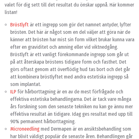
valet för dig sett till det resultat du önskar uppnå. Här kommer
listan!
Bröstlyft
är ett ingrepp som gör det namnet antyder, lyfter
brösten. Det här är något som en del väljer att göra när de
känner att brösten har mist sin form vilket brukar kunna vara
efter en graviditet och amning eller vid viktnedgång.
Bröstlyft är ett vanligt förekommande ingrepp som går ut
på att återskapa bröstens tidigare form och fasthet. Det
görs oftast genom att överflödig hud tas bort och det går
att kombinera bröstlyftet med andra estetiska ingrepp så
som implantat.
ILP
för hårborttagning är en av de mest förfrågade och
effektiva estetiska behandlingarna. Det är tack vare många
års forskning som den senaste tekniken nu kan ge ännu mer
effektiva resultat än tidigare. Idag ges resultat med upp till
90% permanent hårborttagning.
Microneedling
med Dermapen är en ansiktsbehandling som
har blivit väldigt populär de senaste åren. Behandlingen går