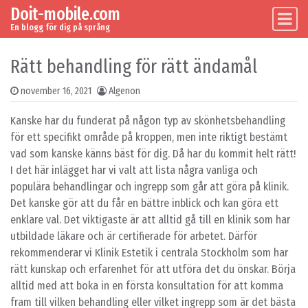
Doit-mobile.com
Skip to content
Main Navigation
En blogg för dig på språng
Rätt behandling för rätt ändamål
november 16, 2021
Algenon
Kanske har du funderat på någon typ av skönhetsbehandling
för ett specifikt område på kroppen, men inte riktigt bestämt
vad som kanske känns bäst för dig. Då har du kommit helt rätt!
I det här inlägget har vi valt att lista några vanliga och
populära behandlingar och ingrepp som går att göra på klinik.
Det kanske gör att du får en bättre inblick och kan göra ett
enklare val. Det viktigaste är att alltid gå till en klinik som har
utbildade läkare och är certifierade för arbetet. Därför
rekommenderar vi Klinik Estetik i centrala Stockholm som har
rätt kunskap och erfarenhet för att utföra det du önskar. Börja
alltid med att boka in en första konsultation för att komma
fram till vilken behandling eller vilket ingrepp som är det bästa