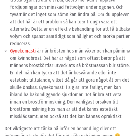
fördjupningar och minskad fettvolym under ögonen. Och
tyvärr är det inget som sömn kan ändra på. Om du upplever
att det här är ett problem så kan tear trough vara ett
alternativ. Detta är en effektiv behandling för att få tillbaka
volym och spänst samtidigt som hålighet och mörka partier
reduceras.
Gynekomasti
är när brösten hos män växer och kan påminna
om kvinnobröst. Det här är något som oftast beror på att
männens bröstkörtlar utvecklats så bröstmassan blir större.
En del män kan tycka att det är besvärande eller inte
estetiskt tilltalande, vilket då går att göra något åt om det
skulle önskas. Gynekomasti i sig är inte farligt, men kan
ibland ha bakomliggande sjukdomar. Det är bra att veta
innan en bröstförminskning. Den vanligast orsaken till
bröstförminskning hos män är att det känns estetiskt
missklädsamt, men också att det kan kännas opraktiskt.
Det viktigaste att tänka på inför en behandling eller ett
ingrepp är att du gör det för dig själv och ingen annan