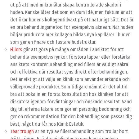
ut på att med mikronålar skapa kontrollerade skador i
huden. Kanske låter det som en dum idé, men faktum är att
det ökar hudens kollagentillväxt på ett naturligt sätt. Det är
en bra behandlingsmetod för exempelvis akneärr. När huden
börjar producera mer kollagen bildas nya kapillärer i huden
som ger en finare och fastare hudstruktur.
Fillers
går att göra på många områden i ansiktet för att
behandla exempelvis rynkor, förstora läppar eller förstärka
ansiktets konturer. Behandling med fillers är väldigt säkra
och effektiva där resultat syns direkt efter behandlingen.
Det är viktigt att välja en klinik som använder erkända och
välbeprövade produkter. Som tidigare nämnt är det alltid
bra att boka in en första konsultation hos kliniken för att
diskutera igenom förväntningar och önskade resultat. Vänd
dig till erfarna läkare som gör en personlig bedömning och
ger en rekommendation för den behandling som passar dig
bäst, något du får hos Klinik Estetik.
Tear trough
är en typ av fillersbehandling som trollar bort
trötta ögon. Ju äldre vi blir, desto mer kan vi uppleva