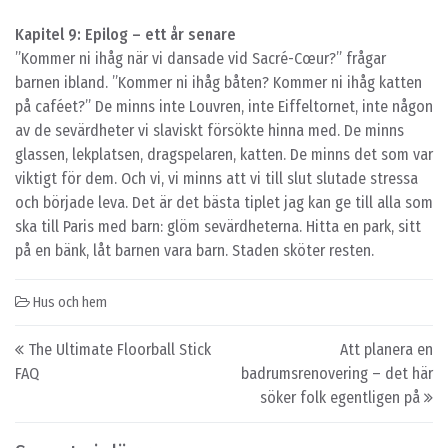
Kapitel 9: Epilog – ett år senare
”Kommer ni ihåg när vi dansade vid Sacré-Cœur?” frågar
barnen ibland. ”Kommer ni ihåg båten? Kommer ni ihåg katten
på caféet?” De minns inte Louvren, inte Eiffeltornet, inte någon
av de sevärdheter vi slaviskt försökte hinna med. De minns
glassen, lekplatsen, dragspelaren, katten. De minns det som var
viktigt för dem. Och vi, vi minns att vi till slut slutade stressa
och började leva. Det är det bästa tiplet jag kan ge till alla som
ska till Paris med barn: glöm sevärdheterna. Hitta en park, sitt
på en bänk, låt barnen vara barn. Staden sköter resten.
Hus och hem
Post navigation
The Ultimate Floorball Stick
Att planera en
FAQ
badrumsrenovering – det här
söker folk egentligen på