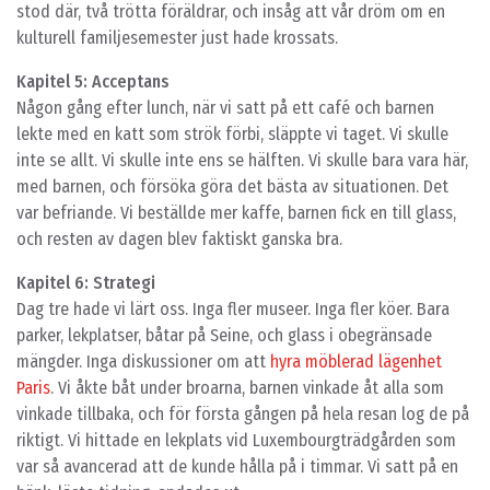
stod där, två trötta föräldrar, och insåg att vår dröm om en
kulturell familjesemester just hade krossats.
Kapitel 5: Acceptans
Någon gång efter lunch, när vi satt på ett café och barnen
lekte med en katt som strök förbi, släppte vi taget. Vi skulle
inte se allt. Vi skulle inte ens se hälften. Vi skulle bara vara här,
med barnen, och försöka göra det bästa av situationen. Det
var befriande. Vi beställde mer kaffe, barnen fick en till glass,
och resten av dagen blev faktiskt ganska bra.
Kapitel 6: Strategi
Dag tre hade vi lärt oss. Inga fler museer. Inga fler köer. Bara
parker, lekplatser, båtar på Seine, och glass i obegränsade
mängder. Inga diskussioner om att
hyra möblerad lägenhet
Paris
. Vi åkte båt under broarna, barnen vinkade åt alla som
vinkade tillbaka, och för första gången på hela resan log de på
riktigt. Vi hittade en lekplats vid Luxembourgträdgården som
var så avancerad att de kunde hålla på i timmar. Vi satt på en