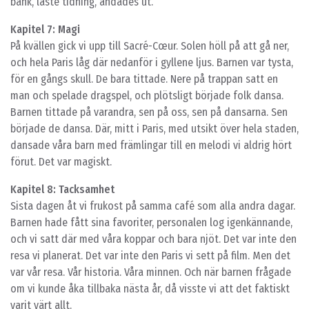
bänk, läste tidning, andades ut.
Kapitel 7: Magi
På kvällen gick vi upp till Sacré-Cœur. Solen höll på att gå ner,
och hela Paris låg där nedanför i gyllene ljus. Barnen var tysta,
för en gångs skull. De bara tittade. Nere på trappan satt en
man och spelade dragspel, och plötsligt började folk dansa.
Barnen tittade på varandra, sen på oss, sen på dansarna. Sen
började de dansa. Där, mitt i Paris, med utsikt över hela staden,
dansade våra barn med främlingar till en melodi vi aldrig hört
förut. Det var magiskt.
Kapitel 8: Tacksamhet
Sista dagen åt vi frukost på samma café som alla andra dagar.
Barnen hade fått sina favoriter, personalen log igenkännande,
och vi satt där med våra koppar och bara njöt. Det var inte den
resa vi planerat. Det var inte den Paris vi sett på film. Men det
var vår resa. Vår historia. Våra minnen. Och när barnen frågade
om vi kunde åka tillbaka nästa år, då visste vi att det faktiskt
varit värt allt.