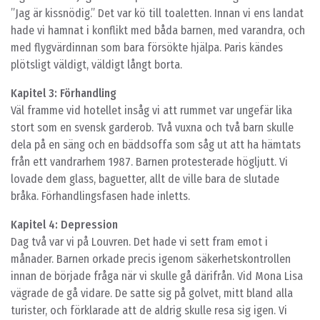
”Jag är kissnödig.” Det var kö till toaletten. Innan vi ens landat
hade vi hamnat i konflikt med båda barnen, med varandra, och
med flygvärdinnan som bara försökte hjälpa. Paris kändes
plötsligt väldigt, väldigt långt borta.
Kapitel 3: Förhandling
Väl framme vid hotellet insåg vi att rummet var ungefär lika
stort som en svensk garderob. Två vuxna och två barn skulle
dela på en säng och en bäddsoffa som såg ut att ha hämtats
från ett vandrarhem 1987. Barnen protesterade högljutt. Vi
lovade dem glass, baguetter, allt de ville bara de slutade
bråka. Förhandlingsfasen hade inletts.
Kapitel 4: Depression
Dag två var vi på Louvren. Det hade vi sett fram emot i
månader. Barnen orkade precis igenom säkerhetskontrollen
innan de började fråga när vi skulle gå därifrån. Vid Mona Lisa
vägrade de gå vidare. De satte sig på golvet, mitt bland alla
turister, och förklarade att de aldrig skulle resa sig igen. Vi