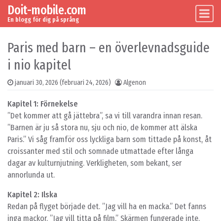
Doit-mobile.com
Skip to content
Main Navigation
En blogg för dig på språng
Paris med barn – en överlevnadsguide
i nio kapitel
januari 30, 2026
(februari 24, 2026)
Algenon
Kapitel 1: Förnekelse
”Det kommer att gå jättebra”, sa vi till varandra innan resan.
”Barnen är ju så stora nu, sju och nio, de kommer att älska
Paris.” Vi såg framför oss lyckliga barn som tittade på konst, åt
croissanter med stil och somnade utmattade efter långa
dagar av kulturnjutning. Verkligheten, som bekant, ser
annorlunda ut.
Kapitel 2: Ilska
Redan på flyget började det. ”Jag vill ha en macka.” Det fanns
inga mackor. ”Jag vill titta på film.” Skärmen fungerade inte.