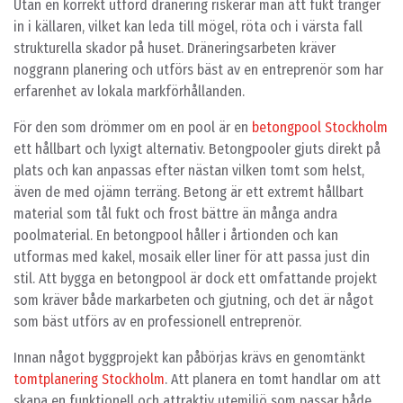
Utan en korrekt utförd dränering riskerar man att fukt tränger
in i källaren, vilket kan leda till mögel, röta och i värsta fall
strukturella skador på huset. Dräneringsarbeten kräver
noggrann planering och utförs bäst av en entreprenör som har
erfarenhet av lokala markförhållanden.
För den som drömmer om en pool är en
betongpool Stockholm
ett hållbart och lyxigt alternativ. Betongpooler gjuts direkt på
plats och kan anpassas efter nästan vilken tomt som helst,
även de med ojämn terräng. Betong är ett extremt hållbart
material som tål fukt och frost bättre än många andra
poolmaterial. En betongpool håller i årtionden och kan
utformas med kakel, mosaik eller liner för att passa just din
stil. Att bygga en betongpool är dock ett omfattande projekt
som kräver både markarbeten och gjutning, och det är något
som bäst utförs av en professionell entreprenör.
Innan något byggprojekt kan påbörjas krävs en genomtänkt
tomtplanering Stockholm
. Att planera en tomt handlar om att
skapa en funktionell och attraktiv utemiljö som passar både