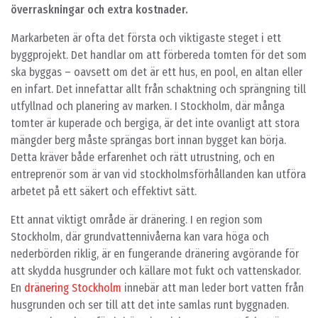
överraskningar och extra kostnader.
Markarbeten är ofta det första och viktigaste steget i ett
byggprojekt. Det handlar om att förbereda tomten för det som
ska byggas – oavsett om det är ett hus, en pool, en altan eller
en infart. Det innefattar allt från schaktning och sprängning till
utfyllnad och planering av marken. I Stockholm, där många
tomter är kuperade och bergiga, är det inte ovanligt att stora
mängder berg måste sprängas bort innan bygget kan börja.
Detta kräver både erfarenhet och rätt utrustning, och en
entreprenör som är van vid stockholmsförhållanden kan utföra
arbetet på ett säkert och effektivt sätt.
Ett annat viktigt område är dränering. I en region som
Stockholm, där grundvattennivåerna kan vara höga och
nederbörden riklig, är en fungerande dränering avgörande för
att skydda husgrunder och källare mot fukt och vattenskador.
En
dränering Stockholm
innebär att man leder bort vatten från
husgrunden och ser till att det inte samlas runt byggnaden.