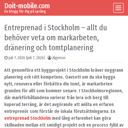
Doit-mobile.com
Skip to content
Main Navigation
En blogg för dig på språng
Entreprenad i Stockholm – allt du
behöver veta om markarbeten,
dränering och tomtplanering
juli 7, 2026
(juli 7, 2026)
Algenon
Att genomföra ett byggprojekt i Stockholm kräver noggrann
planering och rätt kompetens. Oavsett om du ska bygga
nytt, renovera eller förbättra din tomt, är markarbeten
grunden för allt som kommer senare. I Stockholmsregionen,
där markförhållandena varierar från lera och berg till
kuperad terräng, är det avgörande att anlita en erfaren
entreprenör som förstår de lokala förutsättningarna. En
entreprenad Stockholm
med lång erfarenhet kan göra
skillnaden mellan ett smidigt projekt och en process fylld av