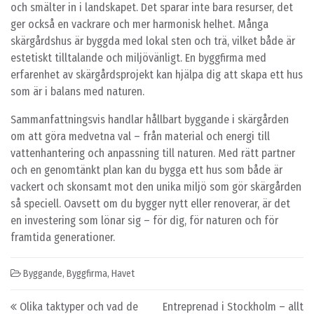
och smälter in i landskapet. Det sparar inte bara resurser, det
ger också en vackrare och mer harmonisk helhet. Många
skärgårdshus är byggda med lokal sten och trä, vilket både är
estetiskt tilltalande och miljövänligt. En byggfirma med
erfarenhet av skärgårdsprojekt kan hjälpa dig att skapa ett hus
som är i balans med naturen.
Sammanfattningsvis handlar hållbart byggande i skärgården
om att göra medvetna val – från material och energi till
vattenhantering och anpassning till naturen. Med rätt partner
och en genomtänkt plan kan du bygga ett hus som både är
vackert och skonsamt mot den unika miljö som gör skärgården
så speciell. Oavsett om du bygger nytt eller renoverar, är det
en investering som lönar sig – för dig, för naturen och för
framtida generationer.
Byggande
,
Byggfirma
,
Havet
Post navigation
Olika taktyper och vad de
Entreprenad i Stockholm – allt