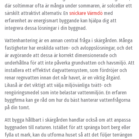
där soltimmar ofta är många under sommaren, är solceller ett
särskilt attraktivt alternativ. En
snickare Värmdö
med
erfarenhet av energismart byggande kan hjälpa dig att
integrera dessa lösningar i din byggnad.
Vattenhantering är en annan central fråga i skärgården. Många
fastigheter har enskilda vatten- och avloppslösningar, och det
är avgörande att dessa är korrekt dimensionerade och
underhållna för att inte påverka grundvatten och havsmiljö. Att
installera ett effektivt dagvattensystem, som fördröjer och
renar regnvatten innan det når havet, är en viktig åtgärd.
Likaså är det viktigt att välja miljövänliga tvätt- och
rengöringsmedel som inte belastar vattenmiljön. En erfaren
byggfirma kan ge råd om hur du bäst hanterar vattenfrågorna
på din tomt.
Att bygga hållbart i skärgården handlar också om att anpassa
byggnaden till naturen. Istället för att spränga bort berg eller
fylla ut mark, kan du utforma huset så att det följer terrängen