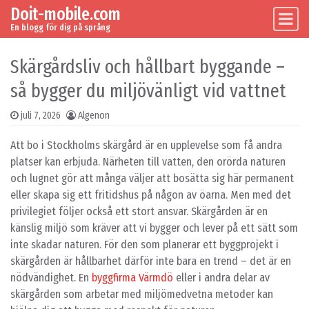
Doit-mobile.com
Skip to content
Main Navigation
En blogg för dig på språng
Skärgårdsliv och hållbart byggande –
så bygger du miljövänligt vid vattnet
juli 7, 2026
Algenon
Att bo i Stockholms skärgård är en upplevelse som få andra
platser kan erbjuda. Närheten till vatten, den orörda naturen
och lugnet gör att många väljer att bosätta sig här permanent
eller skapa sig ett fritidshus på någon av öarna. Men med det
privilegiet följer också ett stort ansvar. Skärgården är en
känslig miljö som kräver att vi bygger och lever på ett sätt som
inte skadar naturen. För den som planerar ett byggprojekt i
skärgården är hållbarhet därför inte bara en trend – det är en
nödvändighet. En
byggfirma Värmdö
eller i andra delar av
skärgården som arbetar med miljömedvetna metoder kan